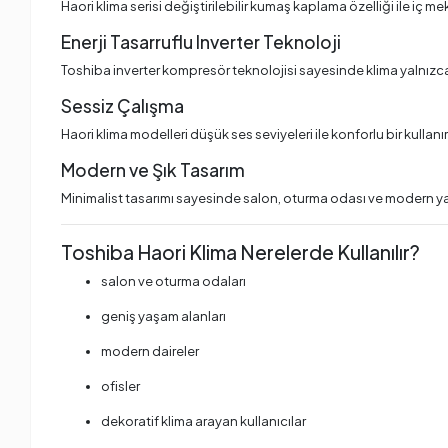
Haori klima serisi değiştirilebilir kumaş kaplama özelliği ile
Enerji Tasarruflu Inverter Teknoloji
Toshiba inverter kompresör teknolojisi sayesinde klima yalnızca
Sessiz Çalışma
Haori klima modelleri düşük ses seviyeleri ile konforlu bir kullanı
Modern ve Şık Tasarım
Minimalist tasarımı sayesinde salon, oturma odası ve modern yaş
Toshiba Haori Klima Nerelerde Kullanılır?
salon ve oturma odaları
geniş yaşam alanları
modern daireler
ofisler
dekoratif klima arayan kullanıcılar