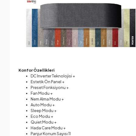
Konfor Özellikleri
DC Inverter Teknolojisi +
Estetik Ön Panel +
Preset Fonksiyonu +
Fan Modu +
Nem Alma Modu +
Auto Modu +
Sleep Modu +
Eco Modu +
Quiet Modu +
Hada Care Modu +
Panjur Konum Sayısı 11