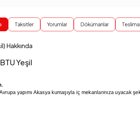
a
Taksitler
Yorumlar
Dökümanlar
Teslimat
il) Hakkında
 BTU Yeşil
n.
 Avrupa yapımı Akasya kumaşıyla iç mekanlarınıza uyacak şek