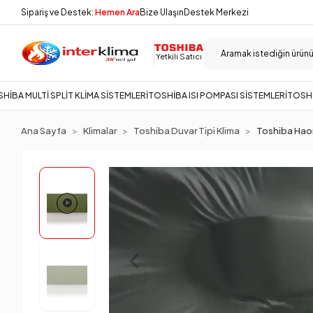
Sipariş ve Destek:
Hemen Ara
Bize Ulaşın
Destek Merkezi
Yetkili Satıcı
HİBA MULTİ SPLİT KLİMA SİSTEMLERİ
TOSHİBA ISI POMPASI SİSTEMLERİ
TOSHİ
Ana Sayfa
Klimalar
Toshiba Duvar Tipi Klima
Toshiba Haori