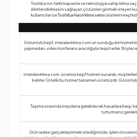
Toshiba’nın farklı kapasite ve teknolojiye sahip klima se
iklimlendirilmesini sağlayan çözümleri görmek isteyen kul
kullanıcılar ise
Toshiba Haori klima serisi
ürünlerini keşfede
Görüntülü keşif, interalevklima.com'un sunduğu bir hizmettir ve
yapmadan, video konferans aracılığıyla tespit eder. Böylece
interalevklima.com, ücretsiz keşif hizmeti sunarak, müşteril
belirler. Üstelik bu hizmet tamamen ücretsizdir. Görüntülü
Taşıma sırasında meydana gelebilecek hasarlara karşı, ka
tutturmanız gerekm
Ürün iadesi gerçekleştirmek istediğinizde, işlem öncesinde