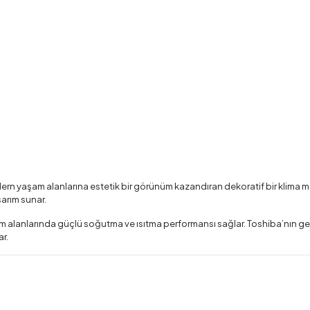
rn yaşam alanlarına estetik bir görünüm kazandıran dekoratif bir klima mode
arım sunar.
 alanlarında güçlü soğutma ve ısıtma performansı sağlar. Toshiba’nın ge
ar.