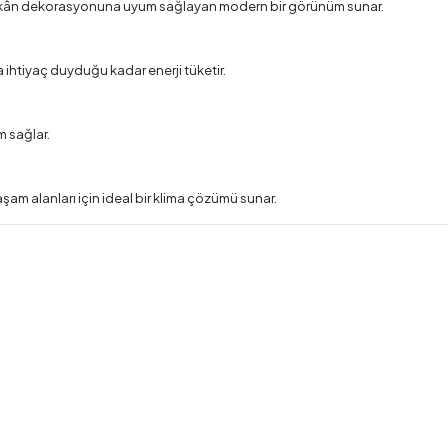
 iç mekân dekorasyonuna uyum sağlayan modern bir görünüm sunar.
 ihtiyaç duyduğu kadar enerji tüketir.
m sağlar.
am alanları için ideal bir klima çözümü sunar.