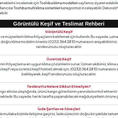
çeneklerini incelemek için
Toshiba klima modelleri
sayfamızı ziyaret edebili
lanıcılar
Toshiba multi klima sistemleri
kategorimizi inceleyebilir. Dekorat
bilir.
Görüntülü Keşif ve Teslimat Rehberi
Görüntülü Keşif
 müşterilerin klima ihtiyaçlarını belirlemek için kullanılır. Bu sayede, uzma
 doğru klima modelini öneririz.(0232)
364 28 10
numarasını arayabilirsiniz.
randevunuzu oluşturacaktır.
Ücretsiz Keşif
erinin ihtiyaçlarına en uygun klima çözümlerini sunar. Uzman ekibimiz, kl
 keşif veya ücretsiz keşif hizmeti almak için,
(0232) 364 28 10
numarasını a
belirleyerek, keşif randevunuzu oluşturacaktır.
Teslimatta Nelere Dikkat Etmeliyim?
rgo elinize ulaştığında, ürünü kargo görevlisinin yanında kontrol etmeniz 
ektedir. Bu sayede, her iki tarafta yaşanabilecek mağduriyetlerin önüne 
İade Şartları ve Süreçleri
 mutlaka bizimle iletişime geçiniz. İade sürecinin doğru bir şekilde tama