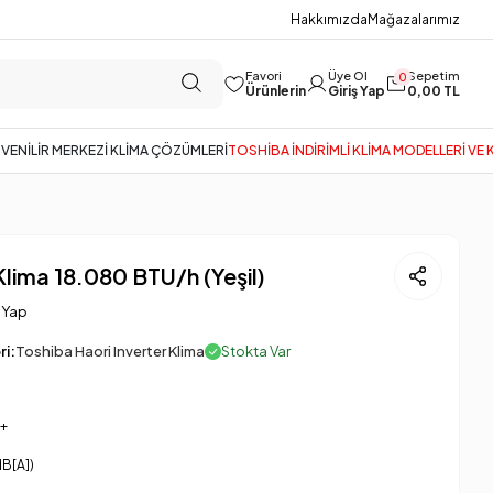
Hakkımızda
Mağazalarımız
Favori
Üye Ol
Sepetim
0
Ürünlerin
Giriş Yap
0,00 TL
GÜVENİLİR MERKEZİ KLİMA ÇÖZÜMLERİ
TOSHİBA İNDİRİMLİ KLİMA MODELLERİ VE
Klima 18.080 BTU/h (Yeşil)
 Yap
i:
Toshiba Haori Inverter Klima
Stokta Var
+
dB[A])