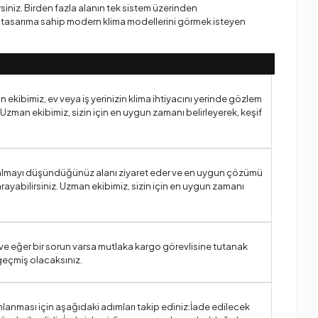
rsiniz. Birden fazla alanın tek sistem üzerinden
if tasarıma sahip modern klima modellerini görmek isteyen
n ekibimiz, ev veya iş yerinizin klima ihtiyacını yerinde gözlem
 Uzman ekibimiz, sizin için en uygun zamanı belirleyerek, keşif
ima almayı düşündüğünüz alanı ziyaret eder ve en uygun çözümü
rayabilirsiniz. Uzman ekibimiz, sizin için en uygun zamanı
ve eğer bir sorun varsa mutlaka kargo görevlisine tutanak
geçmiş olacaksınız.
mlanması için aşağıdaki adımları takip ediniz:İade edilecek