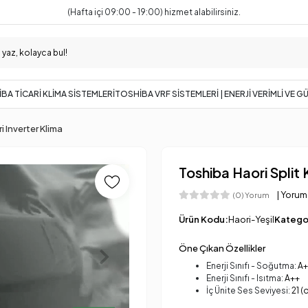
(Hafta içi 09:00 - 19:00) hizmet alabilirsiniz.
BA TİCARİ KLİMA SİSTEMLERİ
TOSHİBA VRF SİSTEMLERİ | ENERJİ VERİMLİ VE 
 Inverter Klima
Toshiba Haori Split 
| Yorum
(0) Yorum
Ürün Kodu:
Haori-Yeşil
Kategor
Öne Çıkan Özellikler
Enerji Sınıfı - Soğutma:
A+
Enerji Sınıfı - Isıtma:
A++
İç Ünite Ses Seviyesi:
21 (