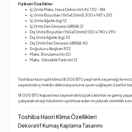
Fiziksel Özellikler
İç Ünite Maks. Hava Debisi (m³/h) 730 - 186
İç Ünite Boyutları (YxGxD [mm]) 300 x 987 x 210
İç Ünite Ağırlık (kg) 12
İç Ünite Ses Seviyesi (dB[A]) 21
Dış Ünite Boyutları (YxGxD [mm]) 550 x 780 x 290
Dış Ünite Ağırlık (kg) 33
Dış Ünite Ses Seviyesi (dB[A]) 40
Soğutucu Akışkan R32
Maks. Borulama (m) 20
Maks. Yükseklik Farkı (m) 12
Toshiba Haori split klima 18.000 BTU yeşil renk seçeneği ile mode
sayesinde iç mekân dekorasyonuna uyum sağlayan özel bir tas
18.000 BTU kapasitesi sayesinde büyük salonlar ve geniş yaşam
çalışarak enerji tüketimini optimize eder ve yüksek verimlilik sun
Toshiba Haori Klima Özellikleri
Dekoratif Kumaş Kaplama Tasarımı