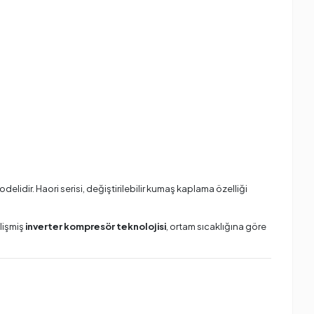
lidir. Haori serisi, değiştirilebilir kumaş kaplama özelliği
lişmiş
inverter kompresör teknolojisi
, ortam sıcaklığına göre