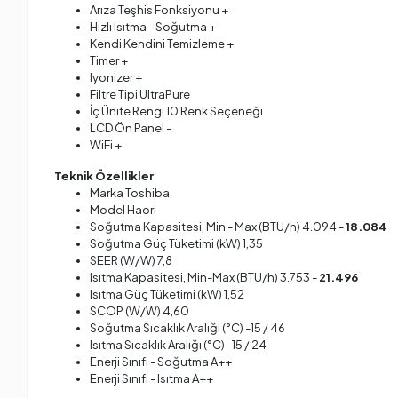
Arıza Teşhis Fonksiyonu +
Hızlı Isıtma - Soğutma +
Kendi Kendini Temizleme +
Timer +
Iyonizer +
Filtre Tipi UltraPure
İç Ünite Rengi 10 Renk Seçeneği
LCD Ön Panel -
WiFi +
Teknik Özellikler
Marka Toshiba
Model Haori
Soğutma Kapasitesi, Min - Max (BTU/h) 4.094 -
18.084
Soğutma Güç Tüketimi (kW) 1,35
SEER (W/W) 7,8
Isıtma Kapasitesi, Min-Max (BTU/h) 3.753 -
21.496
Isıtma Güç Tüketimi (kW) 1,52
SCOP (W/W) 4,60
Soğutma Sıcaklık Aralığı (°C) -15 / 46
Isıtma Sıcaklık Aralığı (°C) -15 / 24
Enerji Sınıfı - Soğutma A++
Enerji Sınıfı - Isıtma A++