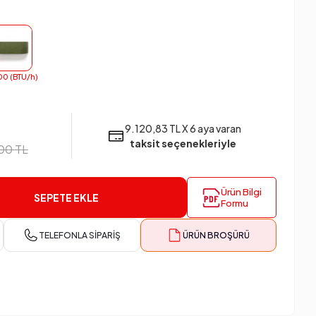
00 (BTU/h)
9.120,83 TL X 6 aya varan
taksit seçenekleriyle
00 TL
Ürün Bilgi
SEPETE EKLE
Formu
TELEFONLA SIPARIŞ
ÜRÜN BROŞÜRÜ