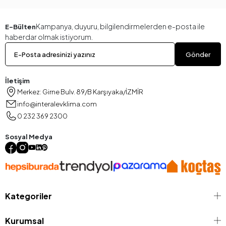
Kampanya, duyuru, bilgilendirmelerden e-posta ile
E-Bülten
haberdar olmak istiyorum.
Gönder
İletişim
Merkez: Girne Bulv. 89/B Karşıyaka/İZMİR
info@interalevklima.com
0 232 369 2300
Sosyal Medya
Kategoriler
Kurumsal