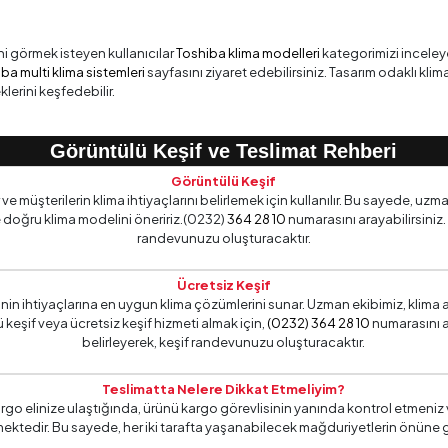
ini görmek isteyen kullanıcılar
Toshiba klima modelleri
kategorimizi inceleyeb
ba multi klima sistemleri
sayfasını ziyaret edebilirsiniz. Tasarım odaklı klim
lerini keşfedebilir.
Görüntülü Keşif ve Teslimat Rehberi
Görüntülü Keşif
 müşterilerin klima ihtiyaçlarını belirlemek için kullanılır. Bu sayede, uzma
 doğru klima modelini öneririz.(0232)
364 28 10
numarasını arayabilirsiniz.
randevunuzu oluşturacaktır.
Ücretsiz Keşif
erinin ihtiyaçlarına en uygun klima çözümlerini sunar. Uzman ekibimiz, kl
 keşif veya ücretsiz keşif hizmeti almak için,
(0232) 364 28 10
numarasını a
belirleyerek, keşif randevunuzu oluşturacaktır.
Teslimatta Nelere Dikkat Etmeliyim?
rgo elinize ulaştığında, ürünü kargo görevlisinin yanında kontrol etmeniz 
ektedir. Bu sayede, her iki tarafta yaşanabilecek mağduriyetlerin önüne 