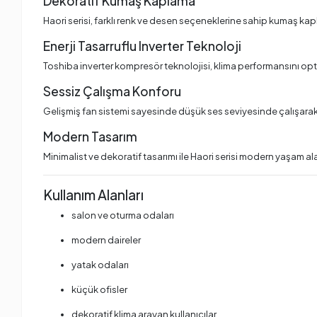
Dekoratif Kumaş Kaplama
Haori serisi, farklı renk ve desen seçeneklerine sahip kumaş ka
Enerji Tasarruflu Inverter Teknoloji
Toshiba inverter kompresör teknolojisi, klima performansını optim
Sessiz Çalışma Konforu
Gelişmiş fan sistemi sayesinde düşük ses seviyesinde çalışarak 
Modern Tasarım
Minimalist ve dekoratif tasarımı ile Haori serisi modern yaşam al
Kullanım Alanları
salon ve oturma odaları
modern daireler
yatak odaları
küçük ofisler
dekoratif klima arayan kullanıcılar