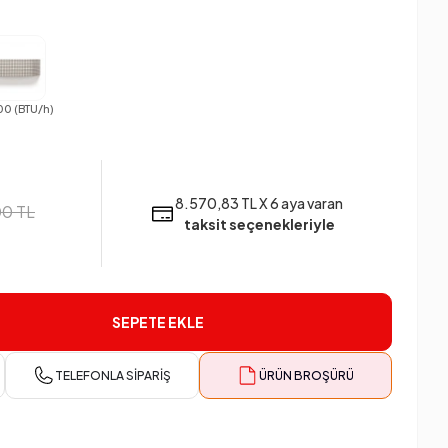
00 (BTU/h)
8.570,83 TL X 6 aya varan
00 TL
taksit seçenekleriyle
SEPETE EKLE
TELEFONLA SIPARIŞ
ÜRÜN BROŞÜRÜ