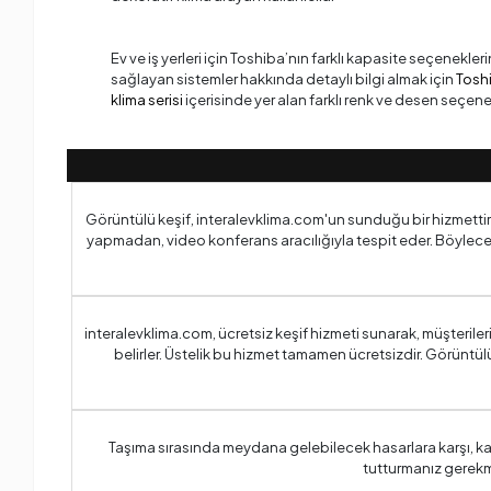
Ev ve iş yerleri için Toshiba’nın farklı kapasite seçenekler
sağlayan sistemler hakkında detaylı bilgi almak için
Toshi
klima serisi
içerisinde yer alan farklı renk ve desen seçenek
Görüntülü keşif, interalevklima.com'un sunduğu bir hizmettir ve
yapmadan, video konferans aracılığıyla tespit eder. Böylece
interalevklima.com, ücretsiz keşif hizmeti sunarak, müşteril
belirler. Üstelik bu hizmet tamamen ücretsizdir. Görüntülü
Taşıma sırasında meydana gelebilecek hasarlara karşı, ka
tutturmanız gerekm