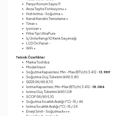
Panjur Konum Sayısı 11
Arıza Teşhis Fonksiyonu +
Hızlı Isıtma - Soğutma +
Kendi Kendini Temizleme +
Timer +
Iyonizer +
Filtre Tipi UltraPure
İç Ünite Rengi 10 Renk Seçeneği
LCD Ön Panel -
WiFi +
Teknik Özellikler
Marka Toshiba
Model Haori
Soğutma Kapasitesi, Min - Max (BTU/h) 3.412 -
13.989
Soğutma Güç Tüketimi (kW) 0,80
SEER (W/W) 8,70
Isıtma Kapasitesi, Min-Max (BTU/h) 3.412 -
18.084
Isıtma Güç Tüketimi (kW) 1,08
SCOP (W/W) 5,10
Soğutma Sıcaklık Aralığı (°C) -15 / 46
Isıtma Sıcaklık Aralığı (°C) -15 / 24
Enerji Sınıfı - Soğutma A+++