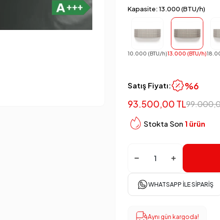
Kapasite: 13.000 (BTU/h)
10.000 (BTU/h)
13.000 (BTU/h)
18.0
%6
Satış Fiyatı:
93.500,00 TL
99.000,
Stokta Son
1 ürün
WHATSAPP İLE SIPARIŞ
Aynı gün kargoda!