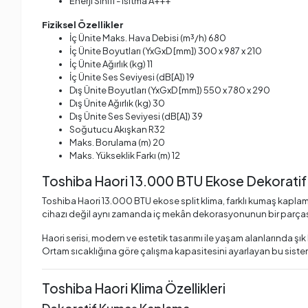
Enerji Sınıfı - Isıtma A+++
Fiziksel Özellikler
İç Ünite Maks. Hava Debisi (m³/h) 680
İç Ünite Boyutları (YxGxD [mm]) 300 x 987 x 210
İç Ünite Ağırlık (kg) 11
İç Ünite Ses Seviyesi (dB[A]) 19
Dış Ünite Boyutları (YxGxD [mm]) 550 x 780 x 290
Dış Ünite Ağırlık (kg) 30
Dış Ünite Ses Seviyesi (dB[A]) 39
Soğutucu Akışkan R32
Maks. Borulama (m) 20
Maks. Yükseklik Farkı (m) 12
Toshiba Haori 13.000 BTU Ekose Dekoratif
Toshiba Haori 13.000 BTU ekose split klima, farklı kumaş kaplama
cihazı değil aynı zamanda iç mekân dekorasyonunun bir parçası 
Haori serisi, modern ve estetik tasarımı ile yaşam alanlarında ş
Ortam sıcaklığına göre çalışma kapasitesini ayarlayan bu sistem
Toshiba Haori Klima Özellikleri