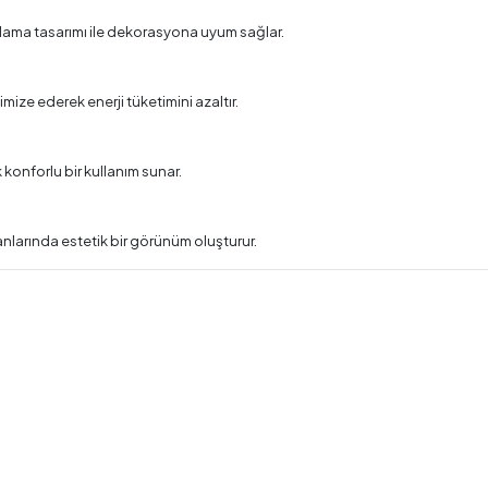
plama tasarımı ile dekorasyona uyum sağlar.
ize ederek enerji tüketimini azaltır.
konforlu bir kullanım sunar.
anlarında estetik bir görünüm oluşturur.