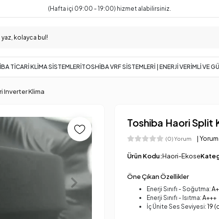
(Hafta içi 09:00 - 19:00) hizmet alabilirsiniz.
BA TİCARİ KLİMA SİSTEMLERİ
TOSHİBA VRF SİSTEMLERİ | ENERJİ VERİMLİ VE 
 Inverter Klima
Toshiba Haori Split
| Yorum
(0) Yorum
Ürün Kodu:
Haori-Ekose
Kateg
Öne Çıkan Özellikler
Enerji Sınıfı - Soğutma:
A+
Enerji Sınıfı - Isıtma:
A+++
İç Ünite Ses Seviyesi:
19 (