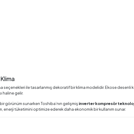
 Klima
 seçenekleri ile tasarlanmış dekoratif bir klima modelidir. Ekose desenli 
haline gelir.
ık bir görünüm sunarken Toshiba’nın gelişmiş
inverter kompresör teknoloj
, enerji tüketimini optimize ederek daha ekonomik bir kullanım sunar.