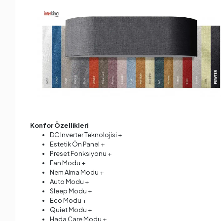
Konfor Özellikleri
DC Inverter Teknolojisi +
Estetik Ön Panel +
Preset Fonksiyonu +
Fan Modu +
Nem Alma Modu +
Auto Modu +
Sleep Modu +
Eco Modu +
Quiet Modu +
Hada Care Modu +