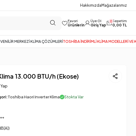
Hakkımızda
Mağazalarımız
Favori
Üye Ol
Sepetim
0
Ürünlerin
Giriş Yap
0,00 TL
GÜVENİLİR MERKEZİ KLİMA ÇÖZÜMLERİ
TOSHİBA İNDİRİMLİ KLİMA MODELLERİ VE
 Klima 13.000 BTU/h (Ekose)
 Yap
ori:
Toshiba Haori Inverter Klima
Stokta Var
++
dB[A])