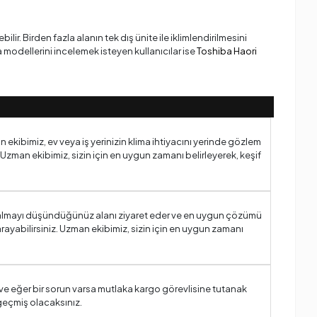
ilir. Birden fazla alanın tek dış ünite ile iklimlendirilmesini
a modellerini incelemek isteyen kullanıcılar ise
Toshiba Haori
n ekibimiz, ev veya iş yerinizin klima ihtiyacını yerinde gözlem
 Uzman ekibimiz, sizin için en uygun zamanı belirleyerek, keşif
ima almayı düşündüğünüz alanı ziyaret eder ve en uygun çözümü
rayabilirsiniz. Uzman ekibimiz, sizin için en uygun zamanı
ve eğer bir sorun varsa mutlaka kargo görevlisine tutanak
geçmiş olacaksınız.