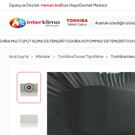
Sipariş ve Destek:
Hemen Ara
Bize Ulaşın
Destek Merkezi
Yetkili Satıcı
HİBA MULTİ SPLİT KLİMA SİSTEMLERİ
TOSHİBA ISI POMPASI SİSTEMLERİ
TOSHİ
Ana Sayfa
Klimalar
Toshiba Duvar Tipi Klima
Toshiba Haori