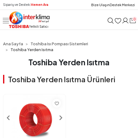
Bize Ulaşın
Destek Merkezi
Sipariş ve Destek:
Hemen Ara
0
Yetkili Satıcı
Ana Sayfa
Toshiba Isı Pompası Sistemleri
Toshiba Yerden Isıtma
Toshiba Yerden Isıtma
Toshiba Yerden Isıtma Ürünleri