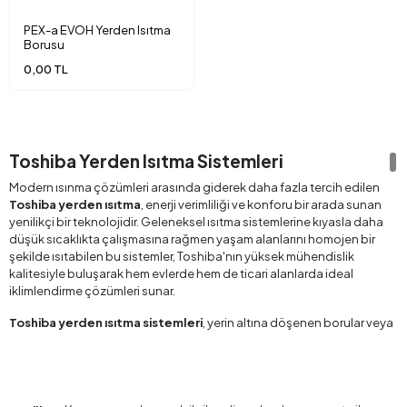
PEX-a EVOH Yerden Isıtma
Borusu
0,00 TL
Toshiba Yerden Isıtma Sistemleri
Modern ısınma çözümleri arasında giderek daha fazla tercih edilen
Toshiba yerden ısıtma
, enerji verimliliği ve konforu bir arada sunan
yenilikçi bir teknolojidir. Geleneksel ısıtma sistemlerine kıyasla daha
düşük sıcaklıkta çalışmasına rağmen yaşam alanlarını homojen bir
şekilde ısıtabilen bu sistemler, Toshiba'nın yüksek mühendislik
kalitesiyle buluşarak hem evlerde hem de ticari alanlarda ideal
iklimlendirme çözümleri sunar.
Toshiba yerden ısıtma sistemleri
, yerin altına döşenen borular veya
rezistanslar aracılığıyla sıcaklığın zeminden yukarıya doğru
yayılmasını sağlar. Bu sayede hem estetik açıdan mekânda radyatör
ya da petek gibi görünür ısıtıcılar bulunmaz hem de sıcaklık ayak
seviyesinden başlayarak doğal bir konfor hissi yaratır. Özellikle