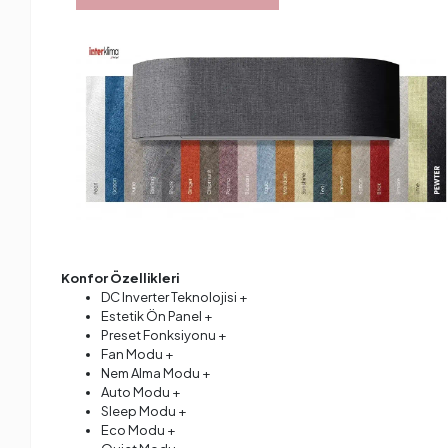
Konfor Özellikleri
DC Inverter Teknolojisi +
Estetik Ön Panel +
Preset Fonksiyonu +
Fan Modu +
Nem Alma Modu +
Auto Modu +
Sleep Modu +
Eco Modu +