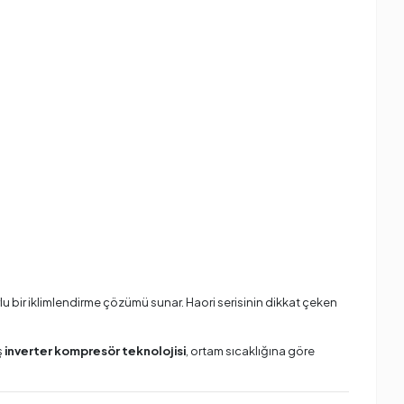
u bir iklimlendirme çözümü sunar. Haori serisinin dikkat çeken
ş
inverter kompresör teknolojisi
, ortam sıcaklığına göre