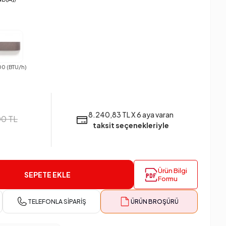
00 (BTU/h)
8.240,83 TL X 6 aya varan
00 TL
taksit seçenekleriyle
Ürün Bilgi
SEPETE EKLE
Formu
TELEFONLA SIPARIŞ
ÜRÜN BROŞÜRÜ