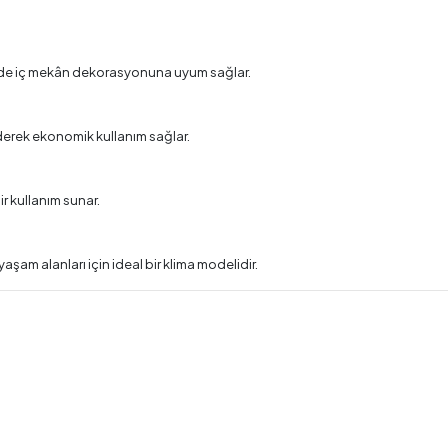
sinde iç mekân dekorasyonuna uyum sağlar.
derek ekonomik kullanım sağlar.
r kullanım sunar.
am alanları için ideal bir klima modelidir.