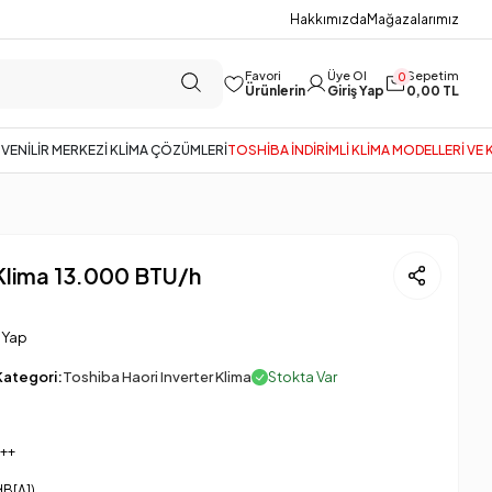
Hakkımızda
Mağazalarımız
Favori
Üye Ol
Sepetim
0
Ürünlerin
Giriş Yap
0,00 TL
GÜVENİLİR MERKEZİ KLİMA ÇÖZÜMLERİ
TOSHİBA İNDİRİMLİ KLİMA MODELLERİ VE
 Klima 13.000 BTU/h
 Yap
Kategori:
Toshiba Haori Inverter Klima
Stokta Var
++
dB[A])