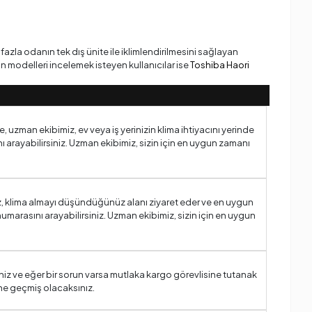
 fazla odanın tek dış ünite ile iklimlendirilmesini sağlayan
kan modelleri incelemek isteyen kullanıcılar ise
Toshiba Haori
e, uzman ekibimiz, ev veya iş yerinizin klima ihtiyacını yerinde
arayabilirsiniz. Uzman ekibimiz, sizin için en uygun zamanı
iz, klima almayı düşündüğünüz alanı ziyaret eder ve en uygun
umarasını arayabilirsiniz. Uzman ekibimiz, sizin için en uygun
niz ve eğer bir sorun varsa mutlaka kargo görevlisine tutanak
ne geçmiş olacaksınız.