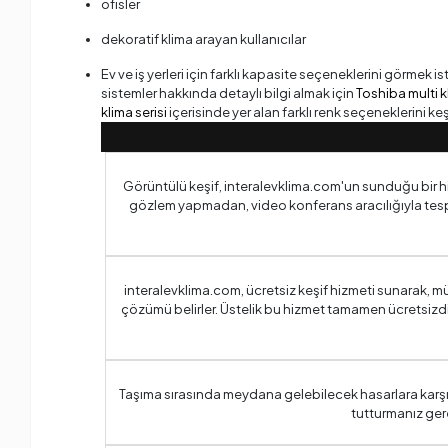
ofisler
dekoratif klima arayan kullanıcılar
Ev ve iş yerleri için farklı kapasite seçeneklerini görmek is
sistemler hakkında detaylı bilgi almak için
Toshiba multi k
klima serisi
içerisinde yer alan farklı renk seçeneklerini keş
Görüntülü keşif, interalevklima.com'un sunduğu bir hizme
gözlem yapmadan, video konferans aracılığıyla tespit
interalevklima.com, ücretsiz keşif hizmeti sunarak, m
çözümü belirler. Üstelik bu hizmet tamamen ücretsizdir
Taşıma sırasında meydana gelebilecek hasarlara karşı,
tutturmanız ger