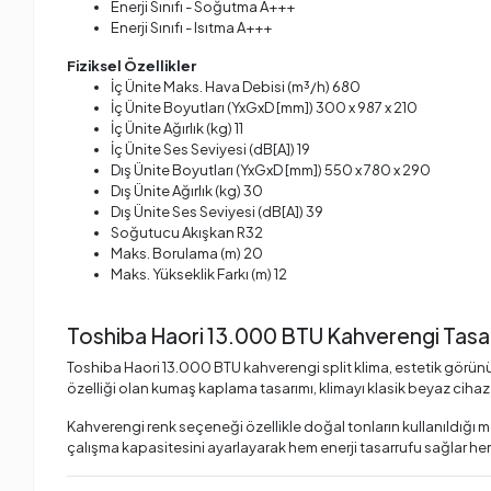
Enerji Sınıfı - Soğutma A+++
Enerji Sınıfı - Isıtma A+++
Fiziksel Özellikler
İç Ünite Maks. Hava Debisi (m³/h) 680
İç Ünite Boyutları (YxGxD [mm]) 300 x 987 x 210
İç Ünite Ağırlık (kg) 11
İç Ünite Ses Seviyesi (dB[A]) 19
Dış Ünite Boyutları (YxGxD [mm]) 550 x 780 x 290
Dış Ünite Ağırlık (kg) 30
Dış Ünite Ses Seviyesi (dB[A]) 39
Soğutucu Akışkan R32
Maks. Borulama (m) 20
Maks. Yükseklik Farkı (m) 12
Toshiba Haori 13.000 BTU Kahverengi Tasa
Toshiba Haori 13.000 BTU kahverengi split klima, estetik görünü
özelliği olan kumaş kaplama tasarımı, klimayı klasik beyaz ciha
Kahverengi renk seçeneği özellikle doğal tonların kullanıldığı 
çalışma kapasitesini ayarlayarak hem enerji tasarrufu sağlar he