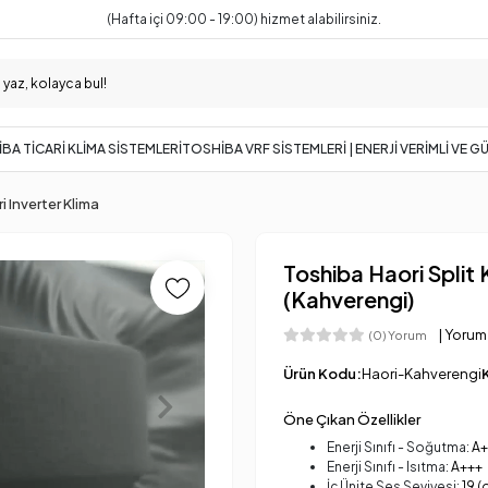
(Hafta içi 09:00 - 19:00) hizmet alabilirsiniz.
BA TİCARİ KLİMA SİSTEMLERİ
TOSHİBA VRF SİSTEMLERİ | ENERJİ VERİMLİ VE 
 Inverter Klima
Toshiba Haori Split
(Kahverengi)
| Yorum
(0) Yorum
Ürün Kodu:
Haori-Kahverengi
Öne Çıkan Özellikler
Enerji Sınıfı - Soğutma:
A+
Enerji Sınıfı - Isıtma:
A+++
İç Ünite Ses Seviyesi:
19 (