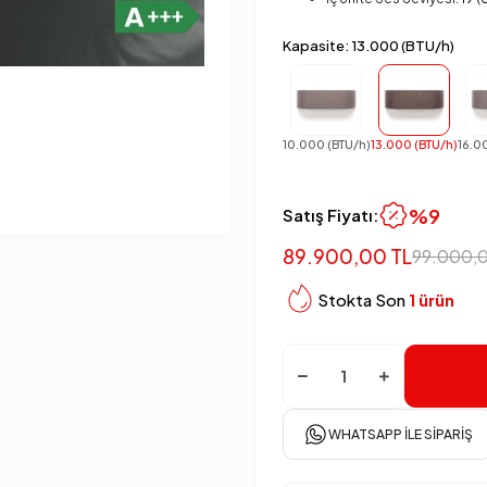
Kapasite: 13.000 (BTU/h)
10.000 (BTU/h)
13.000 (BTU/h)
16.0
%9
Satış Fiyatı:
89.900,00 TL
99.000,
Stokta Son
1 ürün
WHATSAPP İLE SIPARIŞ