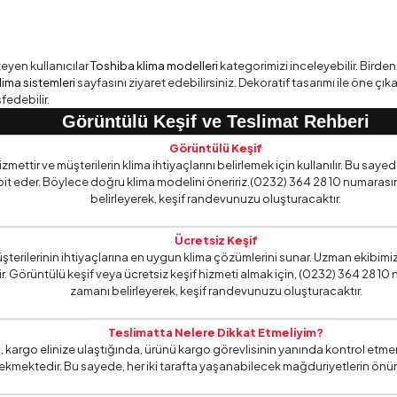
teyen kullanıcılar
Toshiba klima modelleri
kategorimizi inceleyebilir. Birden
lima sistemleri
sayfasını ziyaret edebilirsiniz. Dekoratif tasarımı ile öne çı
fedebilir.
Görüntülü Keşif ve Teslimat Rehberi
Görüntülü Keşif
ttir ve müşterilerin klima ihtiyaçlarını belirlemek için kullanılır. Bu sayed
 eder. Böylece doğru klima modelini öneririz.(0232) 364 28 10 numarasını 
belirleyerek, keşif randevunuzu oluşturacaktır.
Ücretsiz Keşif
üşterilerinin ihtiyaçlarına en uygun klima çözümlerini sunar. Uzman ekibim
. Görüntülü keşif veya ücretsiz keşif hizmeti almak için, (0232) 364 28 10 n
zamanı belirleyerek, keşif randevunuzu oluşturacaktır.
Teslimatta Nelere Dikkat Etmeliyim?
 kargo elinize ulaştığında, ürünü kargo görevlisinin yanında kontrol etme
ekmektedir. Bu sayede, her iki tarafta yaşanabilecek mağduriyetlerin önü