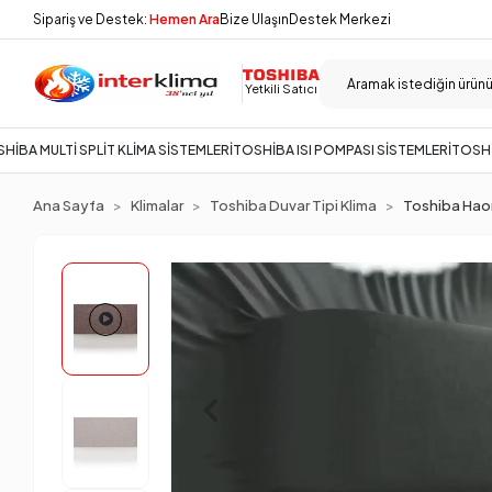
Sipariş ve Destek:
Hemen Ara
Bize Ulaşın
Destek Merkezi
Yetkili Satıcı
HİBA MULTİ SPLİT KLİMA SİSTEMLERİ
TOSHİBA ISI POMPASI SİSTEMLERİ
TOSHİ
Ana Sayfa
Klimalar
Toshiba Duvar Tipi Klima
Toshiba Haori