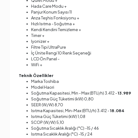
Quiet Modu +
Hada Care Modu +
Panjur Konum Sayısı 11
Arıza Teşhis Fonksiyonu +
Hızlı Isıtma - Soğutma +
Kendi Kendini Temizleme +
Timer +
Iyonizer +
Filtre Tipi UltraPure
İç Ünite Rengi 10 Renk Seçeneği
LCD Ön Panel -
WiFi +
Teknik Özellikler
Marka Toshiba
Model Haori
Soğutma Kapasitesi, Min - Max (BTU/h) 3.412 -
13.989
Soğutma Güç Tüketimi (kW) 0,80
SEER (W/W) 8,70
Isıtma Kapasitesi, Min-Max (BTU/h) 3.412 -
18.084
Isıtma Güç Tüketimi (kW) 1,08
SCOP (W/W) 5,10
Soğutma Sıcaklık Aralığı (°C) -15 / 46
Isıtma Sıcaklık Aralığı (°C) -15 / 24