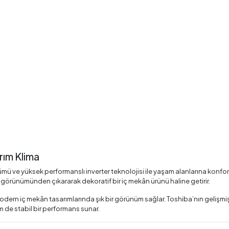
rım Klima
mü ve yüksek performanslı inverter teknolojisi ile yaşam alanlarına konforl
z görünümünden çıkararak dekoratif bir iç mekân ürünü haline getirir.
modern iç mekân tasarımlarında şık bir görünüm sağlar. Toshiba’nın gelişmi
m de stabil bir performans sunar.