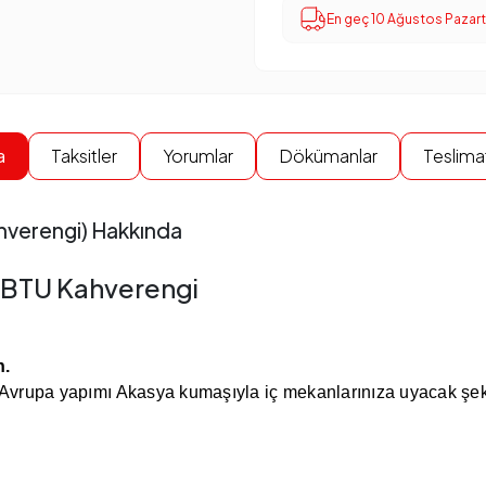
En geç 10 Ağustos Pazar
a
Taksitler
Yorumlar
Dökümanlar
Teslimat
ahverengi) Hakkında
0 BTU Kahverengi
n.
 Avrupa yapımı Akasya kumaşıyla iç mekanlarınıza uyacak şek