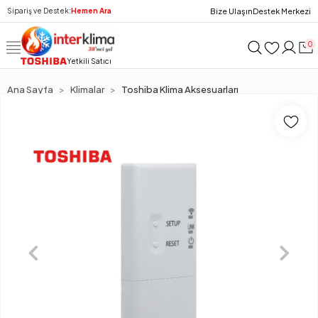
Bize Ulaşın
Destek Merkezi
Sipariş ve Destek:
Hemen Ara
0
Yetkili Satıcı
Ana Sayfa
Klimalar
Toshiba Klima Aksesuarları