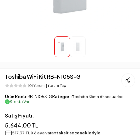
Toshiba WiFi Kit RB-N105S-G
| Yorum Yap
(0) Yorum
Ürün Kodu:
RB-N105S-G
Kategori:
Toshiba Klima Aksesuarları
Stokta Var
Satış Fiyatı:
5.644,00 TL
517,37 TL X 6 aya varan
taksit seçenekleriyle