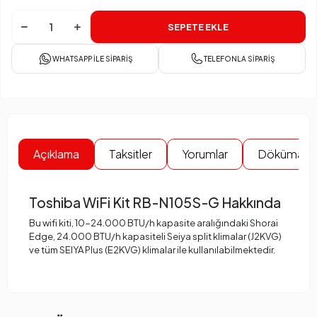
SEPETE EKLE
WHATSAPP İLE SIPARIŞ
TELEFONLA SIPARIŞ
Açıklama
Taksitler
Yorumlar
Dökümanla
Toshiba WiFi Kit RB-N105S-G Hakkında
Bu wifi kiti, 10-24.000 BTU/h kapasite aralığındaki Shorai
Edge, 24.000 BTU/h kapasiteli Seiya split klimalar (J2KVG)
ve tüm SEIYA Plus (E2KVG) klimalar ile kullanılabilmektedir.