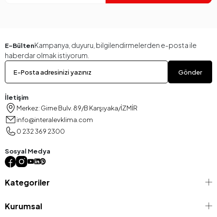
Kampanya, duyuru, bilgilendirmelerden e-posta ile
E-Bülten
haberdar olmak istiyorum.
Gönder
İletişim
Merkez: Girne Bulv. 89/B Karşıyaka/İZMİR
info@interalevklima.com
0 232 369 2300
Sosyal Medya
Kategoriler
Kurumsal