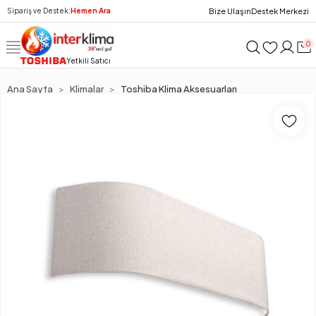
Bize Ulaşın
Destek Merkezi
Sipariş ve Destek:
Hemen Ara
0
Yetkili Satıcı
Ana Sayfa
Klimalar
Toshiba Klima Aksesuarları