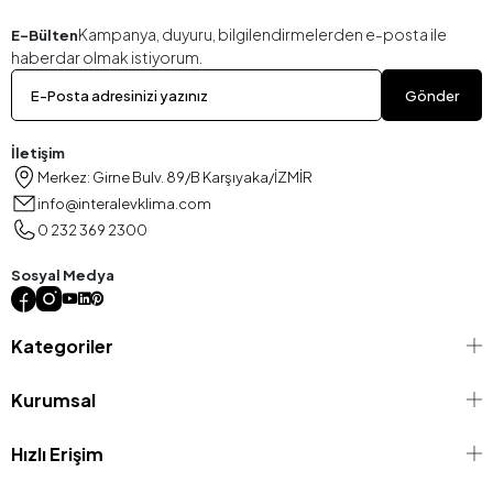
Kampanya, duyuru, bilgilendirmelerden e-posta ile
E-Bülten
haberdar olmak istiyorum.
Gönder
İletişim
Merkez: Girne Bulv. 89/B Karşıyaka/İZMİR
info@interalevklima.com
0 232 369 2300
Sosyal Medya
Kategoriler
Kurumsal
Hızlı Erişim