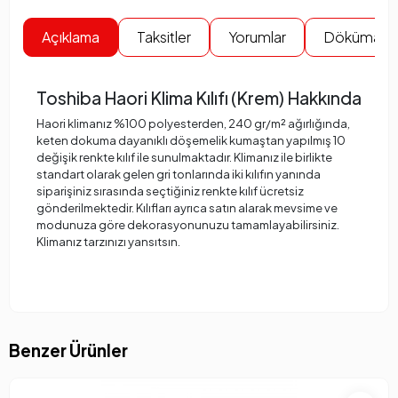
Açıklama
Taksitler
Yorumlar
Dökümanla
Toshiba Haori Klima Kılıfı (Krem) Hakkında
Haori klimanız %100 polyesterden, 240 gr/m² ağırlığında,
keten dokuma dayanıklı döşemelik kumaştan yapılmış 10
değişik renkte kılıf ile sunulmaktadır. Klimanız ile birlikte
standart olarak gelen gri tonlarında iki kılıfın yanında
siparişiniz sırasında seçtiğiniz renkte kılıf ücretsiz
gönderilmektedir. Kılıfları ayrıca satın alarak mevsime ve
modunuza göre dekorasyonunuzu tamamlayabilirsiniz.
Klimanız tarzınızı yansıtsın.
Benzer Ürünler