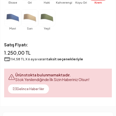
Ekose
Gri
Haki
Kahverengi
Koyu Gri
Krem
Mavi
Sarı
Yeşil
Satış Fiyatı:
1.250,00 TL
114,58 TL X 6 aya varan
taksit seçenekleriyle
Ürün stokta bulunmamaktadır.
Stok Yenilendiğinde İlk Sizin Haberiniz Olsun!
Gelince Haber Ver