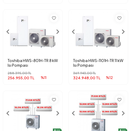
Toshiba HWS-801H-TR 8 kW
Toshiba HWS-1101H-TR 11 kW
Isı Pompası
Isı Pompası
288.395,00 TL
369.943,00 TL
256.955,00 TL
%11
324.948,00 TL
%12