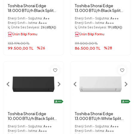
Toshiba Shorai Edge
Toshiba Shorai Edge
18.000 BTU/h Black Split
13.000 BTU/h Black Split
Klima
Klima
Enerji Sınıfı - Soğutma:
A++
Enerji Sınıfı - Soğutma:
A+++
Enerji Sınıfı - Isıtma:
A+++
Enerji Sınıfı - Isıtma:
A+++
İç Ünite Ses Seviyesi:
26 (dB[A])
İç Ünite Ses Seviyesi:
19 (dB[A])
Ürün Bilgi Formu
Ürün Bilgi Formu
133.974,00 TL
119.500,00 TL
99.500,00 TL
%26
86.500,00 TL
%28
Toshiba Shorai Edge
Toshiba Shorai Edge
10.000 BTU/h Black Split
13.000 BTU/h White Split
Klima
Klima
Enerji Sınıfı - Soğutma:
A+++
Enerji Sınıfı - Soğutma:
A+++
Enerji Sınıfı - Isıtma:
A+++
Enerji Sınıfı - Isıtma:
A+++