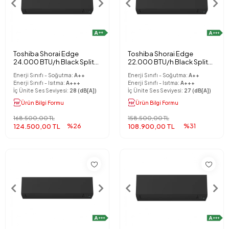
Toshiba Shorai Edge
Toshiba Shorai Edge
24.000 BTU/h Black Split
22.000 BTU/h Black Split
Klima
Klima
Enerji Sınıfı - Soğutma:
A++
Enerji Sınıfı - Soğutma:
A++
Enerji Sınıfı - Isıtma:
A+++
Enerji Sınıfı - Isıtma:
A+++
İç Ünite Ses Seviyesi:
28 (dB[A])
İç Ünite Ses Seviyesi:
27 (dB[A])
Ürün Bilgi Formu
Ürün Bilgi Formu
168.500,00 TL
158.500,00 TL
124.500,00 TL
%26
108.900,00 TL
%31