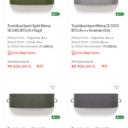
Toshiba Haori Split Klima
Toshiba Haori Klima 13.000
18.080 BTU/h (Yeşil)
BTU A+++ İnverter (Gri)
Enerji Sınıfı - Soğutma:
A++
Enerji Sınıfı - Soğutma:
A+++
Enerji Sınıfı - Isıtma:
A++
Enerji Sınıfı - Isıtma:
A+++
İç Ünite Ses Seviyesi:
21 (dB[A])
İç Ünite Ses Seviyesi:
19 (dB[A])
Ürün Bilgi Formu
Ürün Bilgi Formu
114.000,00 TL
99.000,00 TL
99.500,00 TL
%13
89.900,00 TL
%9