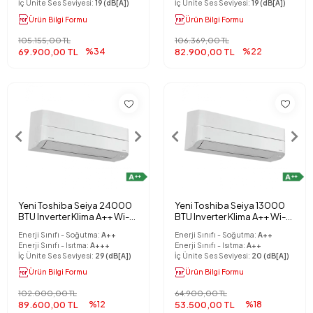
İç Ünite Ses Seviyesi:
19 (dB[A])
İç Ünite Ses Seviyesi:
19 (dB[A])
Ürün Bilgi Formu
Ürün Bilgi Formu
105.155,00 TL
106.369,00 TL
69.900,00 TL
%34
82.900,00 TL
%22
Yeni Toshiba Seiya 24000
Yeni Toshiba Seiya 13000
BTU Inverter Klima A++ Wi-Fi
BTU Inverter Klima A++ Wi-Fi
Kit Hediyeli
Kit Hediyeli
Enerji Sınıfı - Soğutma:
A++
Enerji Sınıfı - Soğutma:
A++
Enerji Sınıfı - Isıtma:
A+++
Enerji Sınıfı - Isıtma:
A++
İç Ünite Ses Seviyesi:
29 (dB[A])
İç Ünite Ses Seviyesi:
20 (dB[A])
Ürün Bilgi Formu
Ürün Bilgi Formu
102.000,00 TL
64.900,00 TL
89.600,00 TL
%12
53.500,00 TL
%18