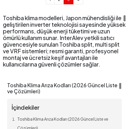
Toshiba klima modelleri, Japon mühendisliği ile
geliştirilen inverter teknolojisi sayesinde yüksek
performans, düşük enerji tüketimi ve uzun
ömürlü kullanım sunar. InterAlev yetkili satıcı
güvencesiyle sunulan Toshiba split, multi split
ve VRF sistemleri; resmi garanti, profesyonel
montaj ve ücretsiz keşif avantajları ile
kullanıcılarına güvenli çözümler sağlar.
Toshiba Klima Modelleri ve Fiyatları 2026
Toshiba Klima Arıza Kodları (2026 Güncel Liste
Toshiba klima modelleri,
9.000 BTU’dan 24.000 BTU’ya kadar
ve Çözümleri)
inverter seri seçenekleri ile hem konut hem ticari alanlar için yüksek
performanslı iklimlendirme çözümleri sunmaktadır. Toshiba inverter
klima teknolojisi sayesinde düşük enerji tüketimi ve sessiz çalışma
İçindekiler
avantajı sağlar.
BTU
Başlangıç Fiyatı
Toshiba Klima Arıza Kodları (2026 Güncel Liste ve
9.000 BTU
48.685 TL’den başlayan
Çözümleri)