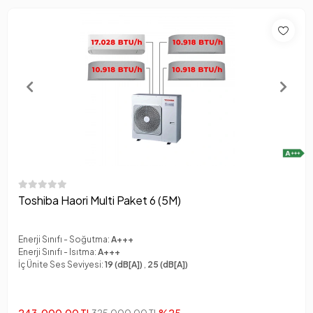
Toshiba Haori Multi Paket 6 (5M)
Enerji Sınıfı - Soğutma:
A+++
Enerji Sınıfı - Isıtma:
A+++
İç Ünite Ses Seviyesi:
19 (dB[A])
,
25 (dB[A])
%25
325.000,00 TL