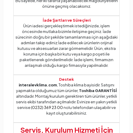
Bu sayede, her iki tarafta yaşanabilecek mağduriyetlerin
önüne geçmiş olacaksınız.
İade Şartları ve Süreçleri
Ürün iadesi gerçekleştirmek istediğinizde, işlem
öncesinde mutlaka bizimle iletişime geçiniz. İade
sürecinin doğru bir şekilde tamamlanması için aşağıdaki
adımları takip ediniz:İade edilecek ürünlerin orijinal
kutusu ve aksesuarları zarar görmemelidir. Ürün, ekstra
koruma için başka bir kutu veya kargo poşeti ile
paketlenerek gönderilmelidir. İade işlemi, firmamızın
anlaşmalı olduğu kargo firmasıyla yapılmalıdır.
Destek
interalevklima.com
, Toshiba klima bayisidir. Satışını
yapmakta olduğumuz tüm ürünler,
Toshiba GARANTİSİ
altındadır. Montaj/kurulum gerektiren tüm ürünler, yetkili
servis ekibi tarafından açılmalıdır. Evinize en yakın yetkili
servise
(0232) 369 23 00
nolu telefondan ulaşabilir ve
kayıt oluşturabilirsiniz.
Servis, Kurulum Hizmeti İçin