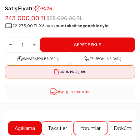
Satış Fiyatı:
%25
243.000,00 TL
325.000,00 TL
22.275,00 TL X 6 aya varan
taksit seçenekleriyle
SEPETE EKLE
WHATSAPP İLE SIPARIŞ
TELEFONLA SIPARIŞ
ÜRÜN BROŞÜRÜ
Aynı gün kargoda!
Açıklama
Taksitler
Yorumlar
Dökümanla