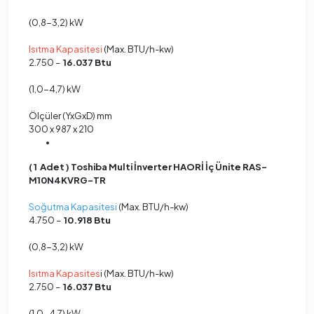
(0,8-3,2) kW
Isıtma Kapasitesi
(Max. BTU/h-kw)
2.750 –
16.037 Btu
(1,0-4,7) kW
Ölçüler (YxGxD) mm
300 x 987 x 210
( 1 Adet ) Toshiba Multi İnverter HAORİ İç Ünite RAS-
M10N4KVRG-TR
Soğutma Kapasitesi
(Max. BTU/h-kw)
4.750 –
10.918 Btu
(0,8-3,2) kW
Isıtma Kapasites
i (Max. BTU/h-kw)
2.750 –
16.037 Btu
(1,0-4,7) kW