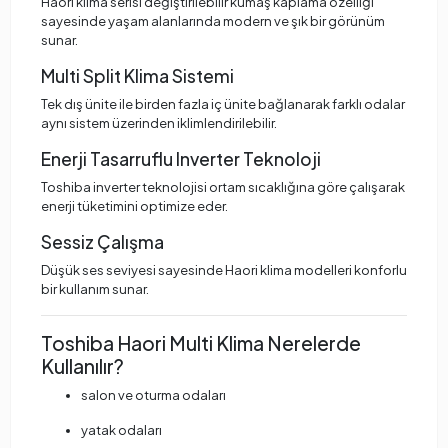
Haori klima serisi değiştirilebilir kumaş kaplama özelliği
sayesinde yaşam alanlarında modern ve şık bir görünüm
sunar.
Multi Split Klima Sistemi
Tek dış ünite ile birden fazla iç ünite bağlanarak farklı odalar
aynı sistem üzerinden iklimlendirilebilir.
Enerji Tasarruflu Inverter Teknoloji
Toshiba inverter teknolojisi ortam sıcaklığına göre çalışarak
enerji tüketimini optimize eder.
Sessiz Çalışma
Düşük ses seviyesi sayesinde Haori klima modelleri konforlu
bir kullanım sunar.
Toshiba Haori Multi Klima Nerelerde
Kullanılır?
salon ve oturma odaları
yatak odaları