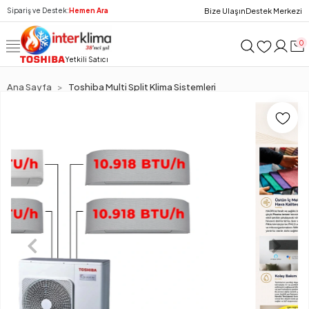
Bize Ulaşın
Destek Merkezi
Sipariş ve Destek:
Hemen Ara
0
Yetkili Satıcı
Ana Sayfa
Toshiba Multi Split Klima Sistemleri