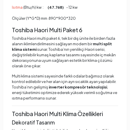
Isıtma
(Btu/h) kw :
(47.768)
- 12 kw
Ölçüler (Y*G*D) mm 890*900*320
Toshiba Haori Multi Paket 6
Toshiba Haori multi paket 6, tek bir dış ünite ile birden fazla
alanın iklimlendirilmesini sağlayan modern bir
multi split
klima sistemi
sunar. Toshiba’nın yenilikçi Haori serisi,
değiştirilebilir kumaş kaplama tasarımı sayesinde iç mekân
dekorasyonuna uyum sağlayan estetik bir klima çözümü
olarak öne çıkar.
Multi klima sistemi sayesinde farklı odalar bağımsız olarak
kontrol edilebilir ve her alan için ayrı sıcaklık ayarı yapılabilir.
Toshiba’nın gelişmiş
inverter kompresör teknolojisi
,
enerji tüketimini optimize ederek yüksek verimli soğutma ve
ısıtma performansı sunar.
Toshiba Haori Multi Klima Özellikleri
Dekoratif Tasarım