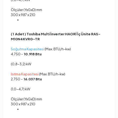
Ölçüler (YxGxD) mm
300 x 987 x 210
( 1 Adet ) Toshiba Multi İnverter HAORİ İç Ünite RAS-
M10N4KVRG-TR
Soğutma Kapasitesi
(Max. BTU/h-kw)
4.750 –
10.918 Btu
(0,8-3,2) kW
Isıtma Kapasitesi
(Max. BTU/h-kw)
2.750 –
16.037 Btu
(1,0-4,7) kW
Ölçüler (YxGxD) mm
300 x 987 x 210