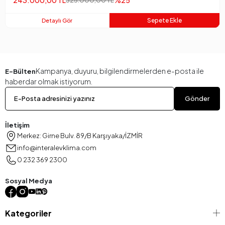
243.000,00 TL
Sepete Ekle
Detaylı Gör
Kampanya, duyuru, bilgilendirmelerden e-posta ile
E-Bülten
haberdar olmak istiyorum.
Gönder
İletişim
Merkez: Girne Bulv. 89/B Karşıyaka/İZMİR
info@interalevklima.com
0 232 369 2300
Sosyal Medya
Kategoriler