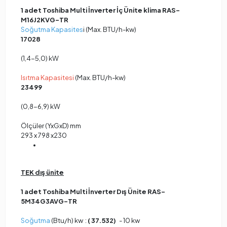
1 adet Toshiba Multi İnverter İç Ünite klima RAS-
M16J2KVG-TR
Soğutma Kapasites
i (Max. BTU/h-kw)
17028
(1,4-5,0) kW
Isıtma Kapasitesi
(Max. BTU/h-kw)
23499
(0,8-6,9) kW
Ölçüler (YxGxD) mm
293 x 798 x230
TEK dış ünite
1 adet Toshiba Multi İnverter Dış Ünite RAS-
5M34G3AVG-TR
Soğutma
(Btu/h) kw :
( 37.532)
- 10 kw