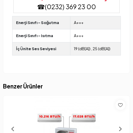
☎(0232) 369 23 00
Enerji Sınıfı - Soğutma
A+++
Enerji Sınıfı - Isıtma
A+++
İç Ünite Ses Seviyesi
19 (dB[A])
,
25 (dB[A])
Benzer Ürünler