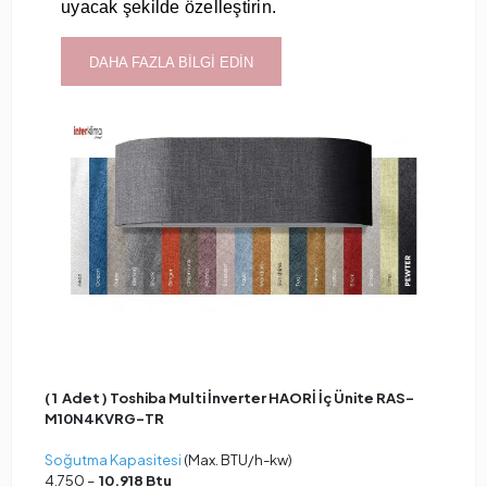
uyacak şekilde özelleştirin.
DAHA FAZLA BİLGİ EDİN
( 1 Adet ) Toshiba Multi İnverter HAORİ İç Ünite RAS-
M10N4KVRG-TR
Soğutma Kapasitesi
(Max. BTU/h-kw)
4.750 –
10.918 Btu