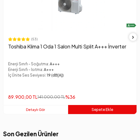
(53)
Toshiba Klima 1 Oda 1 Salon Multi Split A+++ İnverter
Enerji Sınıfı - Soğutma:
A+++
Enerji Sınıfı - Isıtma:
A+++
İç Ünite Ses Seviyesi:
19 (dB[A])
%36
89.900,00 TL
141.000,00 TL
Sepete Ekle
Detaylı Gör
Son Gezilen Ürünler