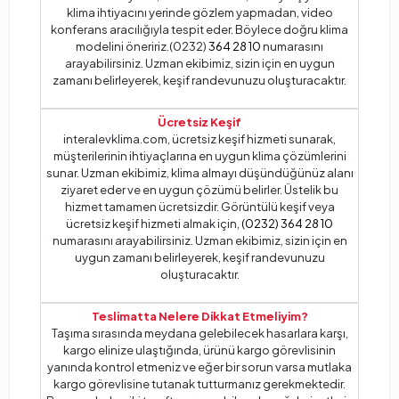
klima ihtiyacını yerinde gözlem yapmadan, video
konferans aracılığıyla tespit eder. Böylece doğru klima
modelini öneririz.(0232)
364 28 10
numarasını
arayabilirsiniz. Uzman ekibimiz, sizin için en uygun
zamanı belirleyerek, keşif randevunuzu oluşturacaktır.
Ücretsiz Keşif
interalevklima.com, ücretsiz keşif hizmeti sunarak,
müşterilerinin ihtiyaçlarına en uygun klima çözümlerini
sunar. Uzman ekibimiz, klima almayı düşündüğünüz alanı
ziyaret eder ve en uygun çözümü belirler. Üstelik bu
hizmet tamamen ücretsizdir. Görüntülü keşif veya
ücretsiz keşif hizmeti almak için,
(0232) 364 28 10
numarasını arayabilirsiniz. Uzman ekibimiz, sizin için en
uygun zamanı belirleyerek, keşif randevunuzu
oluşturacaktır.
Teslimatta Nelere Dikkat Etmeliyim?
Taşıma sırasında meydana gelebilecek hasarlara karşı,
kargo elinize ulaştığında, ürünü kargo görevlisinin
yanında kontrol etmeniz ve eğer bir sorun varsa mutlaka
kargo görevlisine tutanak tutturmanız gerekmektedir.