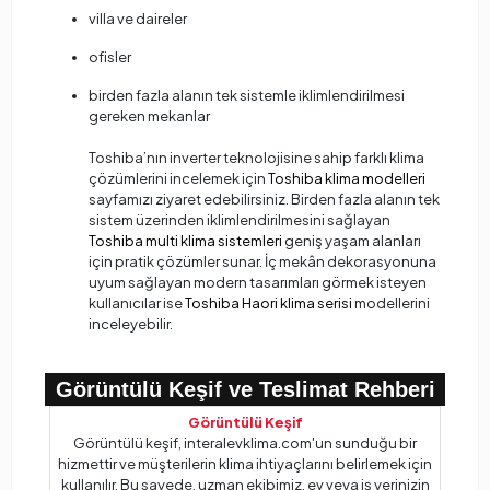
villa ve daireler
ofisler
birden fazla alanın tek sistemle iklimlendirilmesi
gereken mekanlar
Toshiba’nın inverter teknolojisine sahip farklı klima
çözümlerini incelemek için
Toshiba klima modelleri
sayfamızı ziyaret edebilirsiniz. Birden fazla alanın tek
sistem üzerinden iklimlendirilmesini sağlayan
Toshiba multi klima sistemleri
geniş yaşam alanları
için pratik çözümler sunar. İç mekân dekorasyonuna
uyum sağlayan modern tasarımları görmek isteyen
kullanıcılar ise
Toshiba Haori klima serisi
modellerini
inceleyebilir.
Görüntülü Keşif ve Teslimat Rehberi
Görüntülü Keşif
Görüntülü keşif, interalevklima.com'un sunduğu bir
hizmettir ve müşterilerin klima ihtiyaçlarını belirlemek için
kullanılır. Bu sayede, uzman ekibimiz, ev veya iş yerinizin