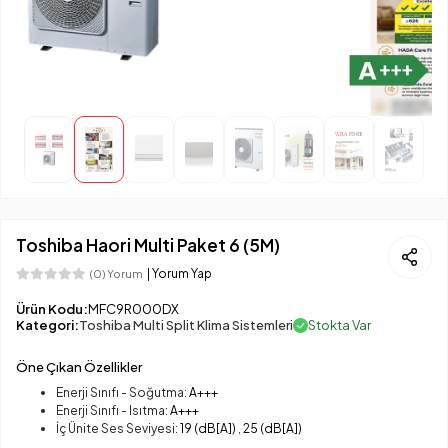
Toshiba Haori Multi Paket 6 (5M)
| Yorum Yap
(0) Yorum
Ürün Kodu:
MFC9R000DX
Kategori:
Toshiba Multi Split Klima Sistemleri
Stokta Var
Öne Çıkan Özellikler
Enerji Sınıfı - Soğutma:
A+++
Enerji Sınıfı - Isıtma:
A+++
İç Ünite Ses Seviyesi:
19 (dB[A])
,
25 (dB[A])