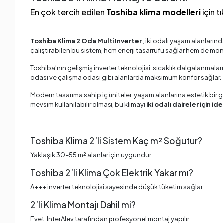
En çok tercih edilen
Toshiba klima modelleri
için tı
Toshiba Klima 2 Oda Multi Inverter
, iki odalı yaşam alanların
çalıştırabilen bu sistem, hem enerji tasarrufu sağlar hem de mont
Toshiba’nın gelişmiş inverter teknolojisi, sıcaklık dalgalanmalar
odası ve çalışma odası gibi alanlarda maksimum konfor sağlar.
Modern tasarıma sahip iç üniteler, yaşam alanlarına estetik bir 
mevsim kullanılabilir olması, bu klimayı
iki odalı daireler için i
Toshiba Klima 2’li Sistem Kaç m² Soğutur?
Yaklaşık 30–55 m² alanlar için uygundur.
Toshiba 2’li Klima Çok Elektrik Yakar mı?
A+++ inverter teknolojisi sayesinde düşük tüketim sağlar.
2’li Klima Montajı Dahil mi?
Evet, InterAlev tarafından profesyonel montaj yapılır.