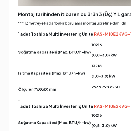
Montaj tarihinden itibaren bu ürün 3 (Üç) YIL gara
*** 12 metreye kadar bakır borulama montaj ücretine dahildir
1 adet Toshiba Multi İnverter İç Ünite
RAS-M10E2KVG-
10216
Soğutma Kapasitesi (Max. BTU/h-kw)
(0,8-3,0) kW
13218
Isıtma Kapasitesi (Max. BTU/h-kw)
(1,0-3,9) kW
293 x 798 x 230
Ölçüler (YxGxD) mm
+
1 adet Toshiba Multi İnverter İç Ünite
RAS-M10E2KVG-
10216
Soğutma Kapasitesi (Max. BTU/h-kw)
(0,8-3,0) kW