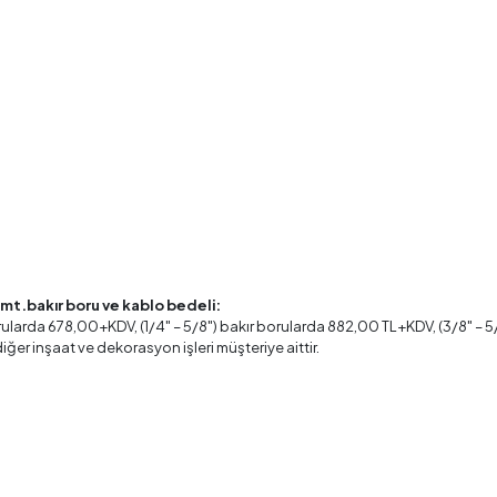
 mt.bakır boru ve kablo bedeli:
orularda 678,00+KDV, (1/4" – 5/8") bakır borularda 882,00 TL+KDV, (3/8" – 5/
diğer inşaat ve dekorasyon işleri müşteriye aittir.