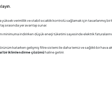
klayın.
da yüksek verimlilik ve stabil sıcaklık kontrolü sağlamak için tasarlanmış bir
aj sırasında yer avantajı sunar.
ını minimuma indirirken düşük enerji tüketimi sayesinde elektrik faturaların
görünüm katarken gelişmiş filtre sistemi ile daha temiz ve sağlıklı bir hav
deal bir iklimlendirme çözümü
haline getirir.