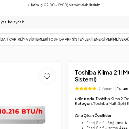
(Hafta içi 09:00 - 19:00) hizmet alabilirsiniz.
BA TİCARİ KLİMA SİSTEMLERİ
TOSHİBA VRF SİSTEMLERİ | ENERJİ VERİMLİ VE 
Toshiba Klima 2’li M
Sistemi)
| Yorum
(9) Yorum
Ürün Kodu:
Toshiba Klima 2 Od
Kategori:
Toshiba Multi Split K
Öne Çıkan Özellikler
Enerji Sınıfı - Soğutma:
A+
Enerji Sınıfı - Isıtma:
A+++