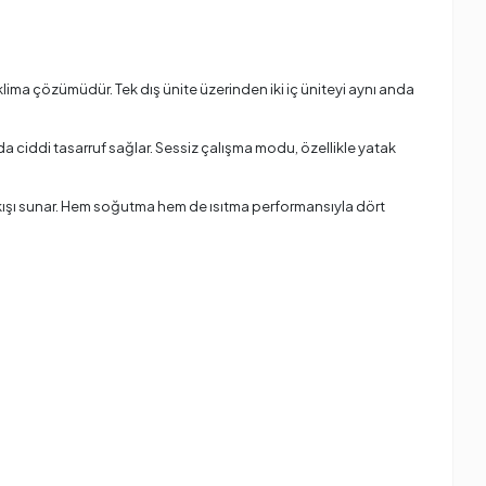
 klima çözümüdür. Tek dış ünite üzerinden iki iç üniteyi aynı anda
da ciddi tasarruf sağlar. Sessiz çalışma modu, özellikle yatak
a akışı sunar. Hem soğutma hem de ısıtma performansıyla dört