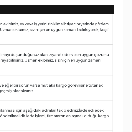
n ekibimiz, ev veya iş yerinizin klima ihtiyacını yerinde gözlem
 Uzman ekibimiz, sizin için en uygun zamanı belirleyerek, keşif
ima almayı düşündüğünüz alanı ziyaret eder ve en uygun çözümü
rayabilirsiniz. Uzman ekibimiz, sizin için en uygun zamanı
ve eğer bir sorun varsa mutlaka kargo görevlisine tutanak
geçmiş olacaksınız.
mlanması için aşağıdaki adımları takip ediniz:İade edilecek
gönderilmelidir. İade işlemi, firmamızın anlaşmalı olduğu kargo