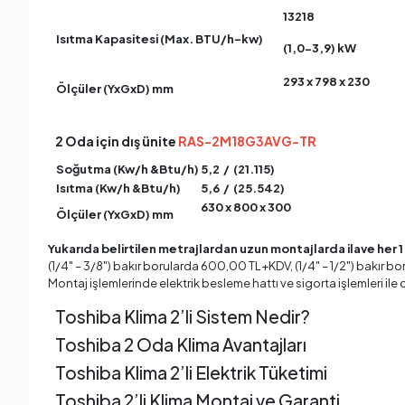
13218
Isıtma Kapasitesi (Max. BTU/h-kw)
(1,0-3,9) kW
293 x 798 x 230
Ölçüler (YxGxD) mm
2 Oda için dış ünite
RAS-2M18G3AVG-TR
Soğutma (Kw/h &Btu/h)
5,2 / (21.115)
Isıtma (Kw/h &Btu/h)
5,6 / (25.542)
630 x 800 x 300
Ölçüler (YxGxD) mm
Yukarıda belirtilen metrajlardan uzun montajlarda ilave her 1
(1/4" – 3/8") bakır borularda 600,00 TL+KDV, (1/4" – 1/2") bakır b
Montaj işlemlerinde elektrik besleme hattı ve sigorta işlemleri ile 
Toshiba Klima 2’li Sistem Nedir?
Toshiba 2 Oda Klima Avantajları
Toshiba Klima 2’li Elektrik Tüketimi
Toshiba 2’li Klima Montaj ve Garanti