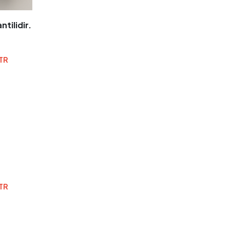
ntilidir.
TR
TR