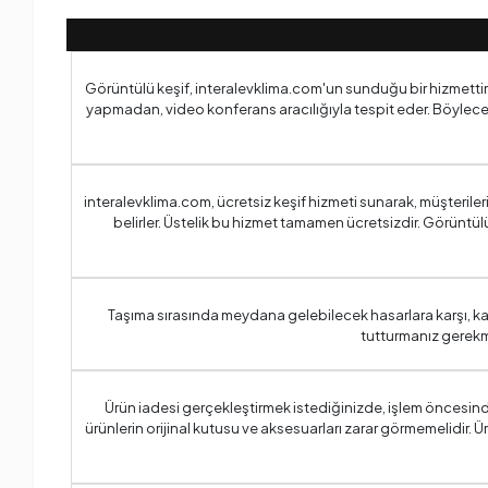
Görüntülü keşif, interalevklima.com'un sunduğu bir hizmettir ve
yapmadan, video konferans aracılığıyla tespit eder. Böylece
interalevklima.com, ücretsiz keşif hizmeti sunarak, müşteril
belirler. Üstelik bu hizmet tamamen ücretsizdir. Görüntülü
Taşıma sırasında meydana gelebilecek hasarlara karşı, ka
tutturmanız gerekm
Ürün iadesi gerçekleştirmek istediğinizde, işlem öncesinde
ürünlerin orijinal kutusu ve aksesuarları zarar görmemelidir. 