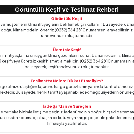
Görüntülü Keşif ve Teslimat Rehberi
Görüntülü Keşif
 müşterilerin klima ihtiyaçlarını belirlemek için kullanılır. Bu sayede, uzma
 doğru klima modelini öneririz.(0232)
364 28 10
numarasını arayabilirsiniz.
randevunuzu oluşturacaktır.
Ücretsiz Keşif
erinin ihtiyaçlarına en uygun klima çözümlerini sunar. Uzman ekibimiz, kl
 keşif veya ücretsiz keşif hizmeti almak için,
(0232) 364 28 10
numarasını a
belirleyerek, keşif randevunuzu oluşturacaktır.
Teslimatta Nelere Dikkat Etmeliyim?
rgo elinize ulaştığında, ürünü kargo görevlisinin yanında kontrol etmeniz 
ektedir. Bu sayede, her iki tarafta yaşanabilecek mağduriyetlerin önüne 
İade Şartları ve Süreçleri
 mutlaka bizimle iletişime geçiniz. İade sürecinin doğru bir şekilde tama
Ürün, ekstra koruma için başka bir kutu veya kargo poşeti ile paketlenerek 
firmasıyla yapılmalıdır.