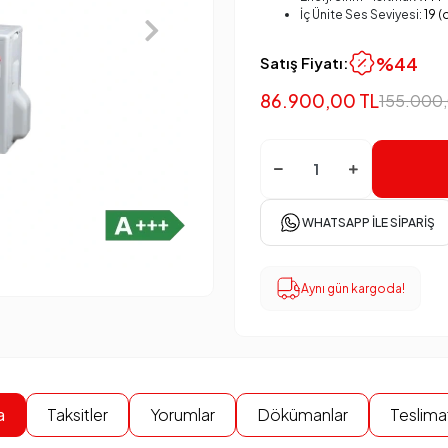
İç Ünite Ses Seviyesi:
19 (
%44
Satış Fiyatı:
86.900,00 TL
155.000,
WHATSAPP İLE SIPARIŞ
Aynı gün kargoda!
a
Taksitler
Yorumlar
Dökümanlar
Teslimat