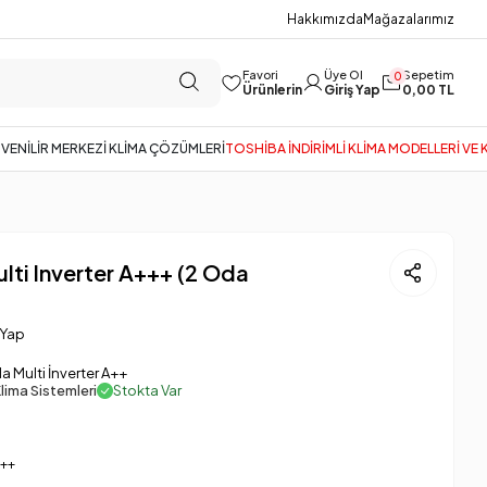
Hakkımızda
Mağazalarımız
Favori
Üye Ol
Sepetim
0
Ürünlerin
Giriş Yap
0,00 TL
GÜVENİLİR MERKEZİ KLİMA ÇÖZÜMLERİ
TOSHİBA İNDİRİMLİ KLİMA MODELLERİ VE
ulti Inverter A+++ (2 Oda
 Yap
a Multi İnverter A++
lima Sistemleri
Stokta Var
++