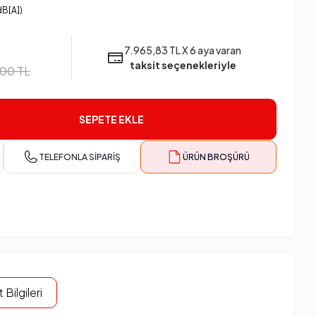
dB[A])
7.965,83 TL X 6 aya varan
taksit seçenekleriyle
00 TL
SEPETE EKLE
TELEFONLA SIPARIŞ
ÜRÜN BROŞÜRÜ
 Bilgileri