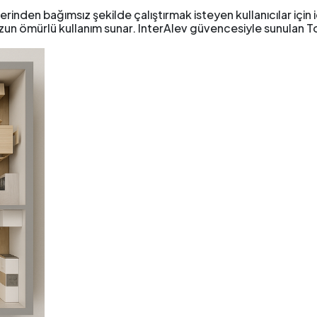
 üzerinden bağımsız şekilde çalıştırmak isteyen kullanıcılar içi
un ömürlü kullanım sunar. InterAlev güvencesiyle sunulan Tosh