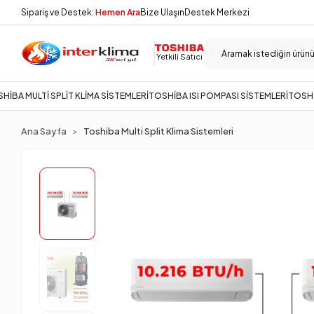
Sipariş ve Destek:
Hemen Ara
Bize Ulaşın
Destek Merkezi
Yetkili Satıcı
HİBA MULTİ SPLİT KLİMA SİSTEMLERİ
TOSHİBA ISI POMPASI SİSTEMLERİ
TOSHİ
Ana Sayfa
Toshiba Multi Split Klima Sistemleri