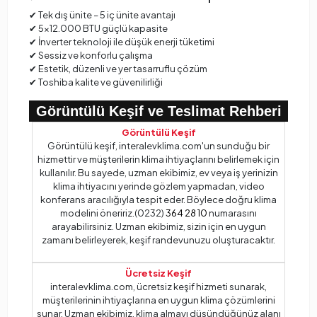
✔ Tek dış ünite – 5 iç ünite avantajı
✔ 5×12.000 BTU güçlü kapasite
✔ İnverter teknoloji ile düşük enerji tüketimi
✔ Sessiz ve konforlu çalışma
✔ Estetik, düzenli ve yer tasarruflu çözüm
✔ Toshiba kalite ve güvenilirliği
Görüntülü Keşif ve Teslimat Rehberi
Görüntülü Keşif
Görüntülü keşif, interalevklima.com'un sunduğu bir
hizmettir ve müşterilerin klima ihtiyaçlarını belirlemek için
kullanılır. Bu sayede, uzman ekibimiz, ev veya iş yerinizin
klima ihtiyacını yerinde gözlem yapmadan, video
konferans aracılığıyla tespit eder. Böylece doğru klima
modelini öneririz.(0232)
364 28 10
numarasını
arayabilirsiniz. Uzman ekibimiz, sizin için en uygun
zamanı belirleyerek, keşif randevunuzu oluşturacaktır.
Ücretsiz Keşif
interalevklima.com, ücretsiz keşif hizmeti sunarak,
müşterilerinin ihtiyaçlarına en uygun klima çözümlerini
sunar. Uzman ekibimiz, klima almayı düşündüğünüz alanı