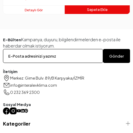
Sepete Ekle
Detaylı Gör
Kampanya, duyuru, bilgilendirmelerden e-posta ile
E-Bülten
haberdar olmak istiyorum.
Gönder
İletişim
Merkez: Girne Bulv. 89/B Karşıyaka/İZMİR
info@interalevklima.com
0 232 369 2300
Sosyal Medya
Kategoriler