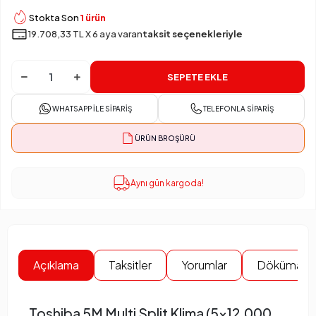
Stokta Son
1 ürün
19.708,33 TL X 6 aya varan
taksit seçenekleriyle
SEPETE EKLE
WHATSAPP İLE SIPARIŞ
TELEFONLA SIPARIŞ
ÜRÜN BROŞÜRÜ
Aynı gün kargoda!
Açıklama
Taksitler
Yorumlar
Dökümanla
Toshiba 5M Multi Split Klima (5×12.000