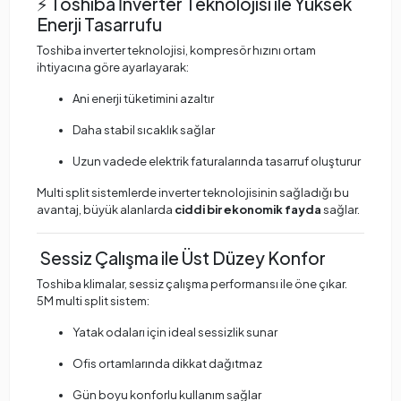
⚡ Toshiba İnverter Teknolojisi ile Yüksek
Enerji Tasarrufu
Toshiba inverter teknolojisi, kompresör hızını ortam
ihtiyacına göre ayarlayarak:
Ani enerji tüketimini azaltır
Daha stabil sıcaklık sağlar
Uzun vadede elektrik faturalarında tasarruf oluşturur
Multi split sistemlerde inverter teknolojisinin sağladığı bu
avantaj, büyük alanlarda
ciddi bir ekonomik fayda
sağlar.
Sessiz Çalışma ile Üst Düzey Konfor
Toshiba klimalar, sessiz çalışma performansı ile öne çıkar.
5M multi split sistem:
Yatak odaları için ideal sessizlik sunar
Ofis ortamlarında dikkat dağıtmaz
Gün boyu konforlu kullanım sağlar