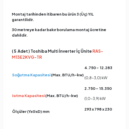
Montaj tarihinden itibaren bu ürün 3 (Üç) YIL
garantilidir.
30 metreye kadar bakır borulama montaj ücretine
dahildir.
( 5 Adet ) Toshiba Multi İnverter İç Ünite
RAS-
M13E2KVG-TR
4.750 – 12.283
Soğutma Kapasitesi
(Max. BTU/h-kw)
(0,8-3,0) kW
2.750 – 15.350
Isıtma Kapasitesi
(Max. BTU/h-kw)
(1,0-3,9) kW
293 x 798 x 230
Ölçüler (YxGxD) mm