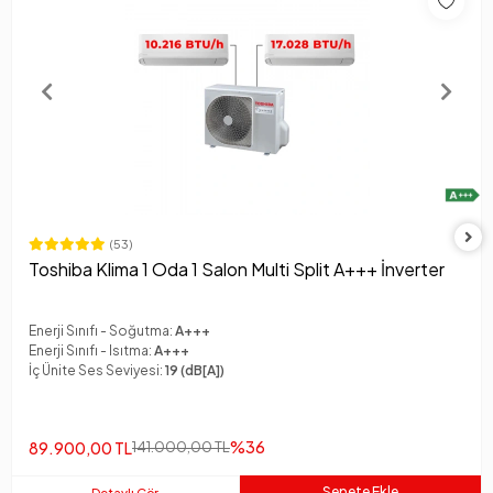
(53)
Toshiba Klima 1 Oda 1 Salon Multi Split A+++ İnverter
Enerji Sınıfı - Soğutma:
A+++
Enerji Sınıfı - Isıtma:
A+++
İç Ünite Ses Seviyesi:
19 (dB[A])
%36
89.900,00 TL
141.000,00 TL
Sepete Ekle
Detaylı Gör