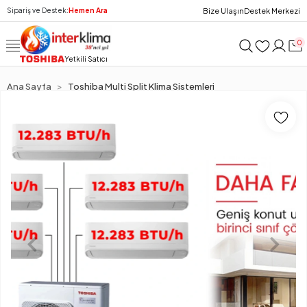
Bize Ulaşın
Destek Merkezi
Sipariş ve Destek:
Hemen Ara
0
Yetkili Satıcı
Ana Sayfa
Toshiba Multi Split Klima Sistemleri