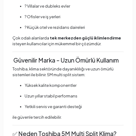
?️ Villalar ve dubleks evler
? Ofisler ve iş yerleri
? Küçük otel ve rezidans daireleri
Çok odalı alanlarda
tek merkezden güçlü iklimlendirme
isteyen kullanıcılar için mükemmel bir çözümdür.
Güvenilir Marka – Uzun Ömürlü Kullanım
Toshiba, klima sektöründe dayanıklılığı ve uzun ömürlü
sistemleri ile bilinir. 5M multi split sistem:
Yüksek kalite komponentler
Uzun yıllar stabil performans
Yetkili servis ve garanti desteği
ile güvenle tercih edilebilir.
✅ Neden Toshiba 5M Multi Split Klima?