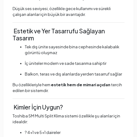
Düşük ses seviyesi, özellikle gece kullanımı ve sürekli
çalışan alanlar için büyük bir avantajdır.
Estetik ve Yer Tasarrufu Sağlayan
Tasarım
Tek dış ünite sayesinde bina cephesinde kalabalık
görüntü oluşmaz
İç üniteler modern ve sade tasarıma sahiptir
Balkon, teras ve dış alanlarda yerden tasarruf sağlar
Bu özellikleriyle hem
estetik hem de mimari açıdan
tercih
edilen bir sistemdir.
Kimler İçin Uygun?
Toshiba 5M Multi Split Klima sistemi özellikle şu alanlar için
idealdir:
? 4+1 ve 5+1 daireler