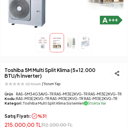
Toshiba 5M Multi Split Klima (5×12.000
BTU/h İnverter)
| Yorum Yap
(0) Yorum
Ürün
RAS-5M34G3AVG-TR RAS-M13E2KVG-TR RAS-M13E2KVG-TR
Kodu:
RAS-M13E2KVG-TR RAS-M13E2KVG-TR RAS-M13E2KVG-TR
Kategori:
Toshiba Multi Split Klima Sistemleri
Stokta Var
Satış Fiyatı:
%31
215.000,00 TL
312.200,00 TL