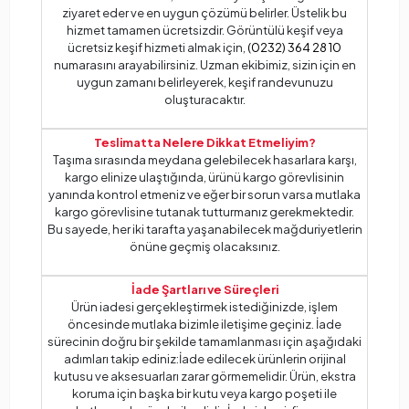
ziyaret eder ve en uygun çözümü belirler. Üstelik bu
hizmet tamamen ücretsizdir. Görüntülü keşif veya
ücretsiz keşif hizmeti almak için,
(0232) 364 28 10
numarasını arayabilirsiniz. Uzman ekibimiz, sizin için en
uygun zamanı belirleyerek, keşif randevunuzu
oluşturacaktır.
Teslimatta Nelere Dikkat Etmeliyim?
Taşıma sırasında meydana gelebilecek hasarlara karşı,
kargo elinize ulaştığında, ürünü kargo görevlisinin
yanında kontrol etmeniz ve eğer bir sorun varsa mutlaka
kargo görevlisine tutanak tutturmanız gerekmektedir.
Bu sayede, her iki tarafta yaşanabilecek mağduriyetlerin
önüne geçmiş olacaksınız.
İade Şartları ve Süreçleri
Ürün iadesi gerçekleştirmek istediğinizde, işlem
öncesinde mutlaka bizimle iletişime geçiniz. İade
sürecinin doğru bir şekilde tamamlanması için aşağıdaki
adımları takip ediniz:İade edilecek ürünlerin orijinal
kutusu ve aksesuarları zarar görmemelidir. Ürün, ekstra
koruma için başka bir kutu veya kargo poşeti ile