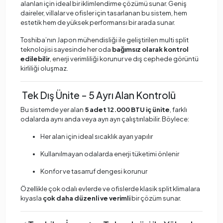
alanları için ideal bir iklimlendirme çözümü sunar. Geniş
daireler, villalar ve ofisler için tasarlanan bu sistem, hem
estetik hem de yüksek performansı bir arada sunar.
Toshiba’nın Japon mühendisliği ile geliştirilen multi split
teknolojisi sayesinde her oda
bağımsız olarak kontrol
edilebilir
, enerji verimliliği korunur ve dış cephede görüntü
kirliliği oluşmaz.
Tek Dış Ünite – 5 Ayrı Alan Kontrolü
Bu sistemde yer alan
5 adet 12.000 BTU iç ünite
, farklı
odalarda aynı anda veya ayrı ayrı çalıştırılabilir. Böylece:
Her alan için ideal sıcaklık ayarı yapılır
Kullanılmayan odalarda enerji tüketimi önlenir
Konfor ve tasarruf dengesi korunur
Özellikle çok odalı evlerde ve ofislerde klasik split klimalara
kıyasla
çok daha düzenli ve verimli
bir çözüm sunar.