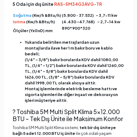
5 Oda için dış ünite
RAS-5M34G3AVG-TR
Soğutma
(Kw/h &Btu/h)
(5.800
–
37.532)
- 3,7-11 kw
Isıtma
(Kw/h &Btu/h)
(4.430 –​47.768) - 2,7-14 kw
890*900*320
Ölçüler (YxGxD) mm
Yukarıda belirtilen metrajlardan uzun
montajlarda ilave her 1 m bakır boru ve kablo
bedeli;
(1/4" – 3/8") bakır borularda KDV dahil 1080,00
TL, (1/4" – 1/2") bakır borularda KDV dahil 1260,00
TL, (1/4" – 5/8") bakır borularda KDV dahil
1626,00 TL, (3/8" – 5/8") bakır borularda KDV
dahil 1998,00 TL olarak alıcıya aittir.
Montaj işlemlerinde elektrik besleme hattı ve
sigorta işlemleri ile diğer inşaat ve dekorasyon
işleri müşteriye aittir.
? Toshiba 5M Multi Split Klima 5×12.000
BTU – Tek Dış Ünite ile Maksimum Konfor
Toshiba 5M Multi Split Klima sistemi,
tek bir dış üniteye
bağlı 5 adet 12.000 BTU iç ünite
ile çok odalı yaşam