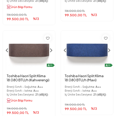
İç Ünite Ses Seviyesi:
21 (dB[A])
İç Ünite Ses Seviyesi:
21 (dB[A])
Ürün Bilgi Formu
114.000,00 TL
114.000,00 TL
99.500,00 TL
%13
99.500,00 TL
%13
Toshiba Haori Split Klima
Toshiba Haori Split Klima
18.080 BTU/h (Kahverengi)
18.080 BTU/h (Mavi)
Enerji Sınıfı - Soğutma:
A++
Enerji Sınıfı - Soğutma:
A++
Enerji Sınıfı - Isıtma:
A++
Enerji Sınıfı - Isıtma:
A++
İç Ünite Ses Seviyesi:
21 (dB[A])
İç Ünite Ses Seviyesi:
21 (dB[A])
Ürün Bilgi Formu
114.000,00 TL
114.000,00 TL
99.500,00 TL
%13
99.500,00 TL
%13