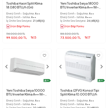
Toshiba Haori Split Klima
Yeni Toshiba Seiya 18000
18.080 BTU/h (Gri)
BTU Inverter Klima A++ Wi-Fi
Kit Hediyeli
Enerji Sınıfı - Soğutma:
A++
Enerji Sınıfı - Soğutma:
A++
Enerji Sınıfı - Isıtma:
A++
Enerji Sınıfı - Isıtma:
A+++
İç Ünite Ses Seviyesi:
21 (dB[A])
İç Ünite Ses Seviyesi:
26 (dB[A])
Ürün Bilgi Formu
Ürün Bilgi Formu
114.000,00 TL
88.500,00 TL
99.500,00 TL
%13
73.500,00 TL
%17
Yeni Toshiba Seiya 10000
Toshiba J2FVG Konsol Tipi
BTU Inverter Klima A++ Wi-Fi
Split Klima 10.000 BTU/h
Kit Hediyeli
Enerji Sınıfı - Soğutma:
A++
Enerji Sınıfı - Soğutma:
A++
Enerji Sınıfı - Isıtma:
A++
Enerji Sınıfı - Isıtma:
A++
İç Ünite Ses Seviyesi:
20 (dB[A])
İç Ünite Ses Seviyesi:
21 (dB[A])