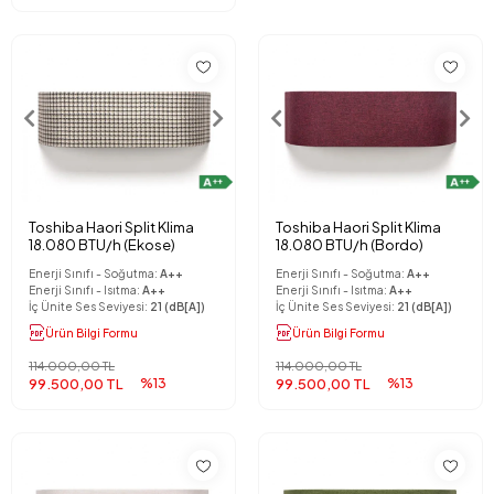
Toshiba Haori Split Klima
Toshiba Haori Split Klima
18.080 BTU/h (Ekose)
18.080 BTU/h (Bordo)
Enerji Sınıfı - Soğutma:
A++
Enerji Sınıfı - Soğutma:
A++
Enerji Sınıfı - Isıtma:
A++
Enerji Sınıfı - Isıtma:
A++
İç Ünite Ses Seviyesi:
21 (dB[A])
İç Ünite Ses Seviyesi:
21 (dB[A])
Ürün Bilgi Formu
Ürün Bilgi Formu
114.000,00 TL
114.000,00 TL
99.500,00 TL
%13
99.500,00 TL
%13