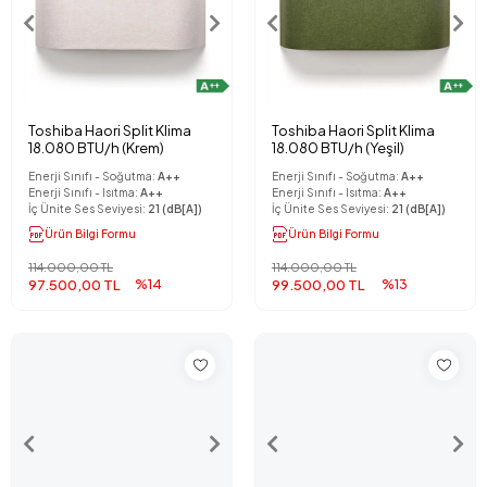
Toshiba Haori Split Klima
Toshiba Haori Split Klima
18.080 BTU/h (Krem)
18.080 BTU/h (Yeşil)
Enerji Sınıfı - Soğutma:
A++
Enerji Sınıfı - Soğutma:
A++
Enerji Sınıfı - Isıtma:
A++
Enerji Sınıfı - Isıtma:
A++
İç Ünite Ses Seviyesi:
21 (dB[A])
İç Ünite Ses Seviyesi:
21 (dB[A])
Ürün Bilgi Formu
Ürün Bilgi Formu
114.000,00 TL
114.000,00 TL
97.500,00 TL
%14
99.500,00 TL
%13