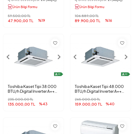
Ürün Bilgi Formu
Ürün Bilgi Formu
59.500,00 TL
106.889,00 TL
47.900,00 TL
%19
89.900,00 TL
%16
Toshiba Kaset Tipi 38.000
Toshiba Kaset Tipi 48.000
BTU/h Digital Inverter A++
BTU/h Digital Inverter A++
Klima
Klima
235.000,00 TL
265.000,00 TL
135.000,00 TL
%43
159.000,00 TL
%40