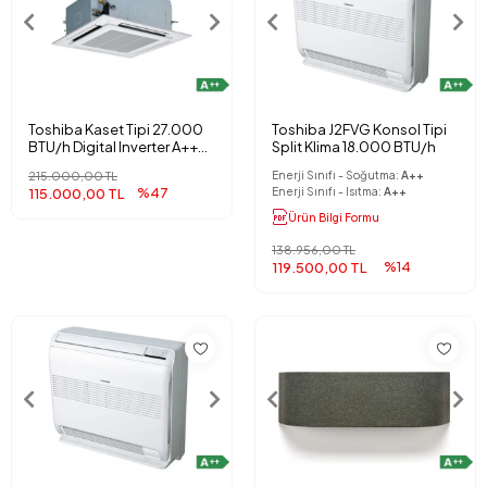
Toshiba Kaset Tipi 27.000
Toshiba J2FVG Konsol Tipi
BTU/h Digital Inverter A++
Split Klima 18.000 BTU/h
Klima
215.000,00 TL
Enerji Sınıfı - Soğutma:
A++
115.000,00 TL
%47
Enerji Sınıfı - Isıtma:
A++
Ürün Bilgi Formu
138.956,00 TL
119.500,00 TL
%14