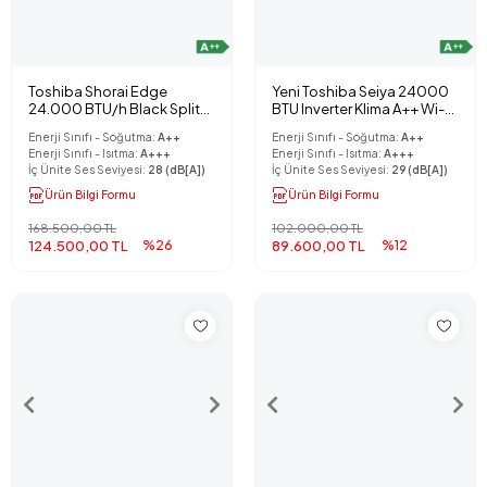
Toshiba Shorai Edge
Yeni Toshiba Seiya 24000
24.000 BTU/h Black Split
BTU Inverter Klima A++ Wi-Fi
Klima
Kit Hediyeli
Enerji Sınıfı - Soğutma:
A++
Enerji Sınıfı - Soğutma:
A++
Enerji Sınıfı - Isıtma:
A+++
Enerji Sınıfı - Isıtma:
A+++
İç Ünite Ses Seviyesi:
28 (dB[A])
İç Ünite Ses Seviyesi:
29 (dB[A])
Ürün Bilgi Formu
Ürün Bilgi Formu
168.500,00 TL
102.000,00 TL
124.500,00 TL
%26
89.600,00 TL
%12