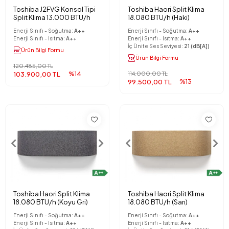
Toshiba J2FVG Konsol Tipi
Toshiba Haori Split Klima
Split Klima 13.000 BTU/h
18.080 BTU/h (Haki)
Enerji Sınıfı - Soğutma:
A++
Enerji Sınıfı - Soğutma:
A++
Enerji Sınıfı - Isıtma:
A++
Enerji Sınıfı - Isıtma:
A++
İç Ünite Ses Seviyesi:
21 (dB[A])
Ürün Bilgi Formu
Ürün Bilgi Formu
120.485,00 TL
103.900,00 TL
%14
114.000,00 TL
99.500,00 TL
%13
Toshiba Haori Split Klima
Toshiba Haori Split Klima
18.080 BTU/h (Koyu Gri)
18.080 BTU/h (Sarı)
Enerji Sınıfı - Soğutma:
A++
Enerji Sınıfı - Soğutma:
A++
Enerji Sınıfı - Isıtma:
A++
Enerji Sınıfı - Isıtma:
A++