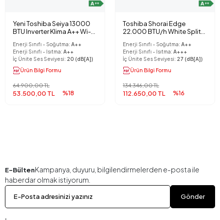
Yeni Toshiba Seiya 13000
Toshiba Shorai Edge
BTU Inverter Klima A++ Wi-Fi
22.000 BTU/h White Split
Kit Hediyeli
Klima
Enerji Sınıfı - Soğutma:
A++
Enerji Sınıfı - Soğutma:
A++
Enerji Sınıfı - Isıtma:
A++
Enerji Sınıfı - Isıtma:
A+++
İç Ünite Ses Seviyesi:
20 (dB[A])
İç Ünite Ses Seviyesi:
27 (dB[A])
Ürün Bilgi Formu
Ürün Bilgi Formu
64.900,00 TL
134.346,00 TL
53.500,00 TL
%18
112.650,00 TL
%16
Kampanya, duyuru, bilgilendirmelerden e-posta ile
E-Bülten
haberdar olmak istiyorum.
Gönder