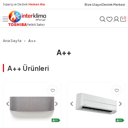
Bize Ulaşın
Destek Merkezi
Sipariş ve Destek:
Hemen Ara
0
Yetkili Satıcı
Ana Sayfa
A++
A++
A++ Ürünleri