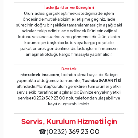
İade Şartları ve Süreçleri
Ürün iadesi gerçekleştirmek istediğinizde, işlem
öncesinde mutlaka bizimle iletişime geçiniz. İade
sürecinin doğru bir şekilde tamamlanması için aşağıdaki
adımları takip ediniz:İade edilecek ürünlerin orijinal
kutusu ve aksesuarları zarar görmemelidir. Ürün, ekstra
koruma için başka bir kutu veya kargo poşeti ile
paketlenerek gönderilmelidir. İade işlemi, firmamızın
anlaşmalı olduğu kargo firmasıyla yapılmalıdır.
Destek
interalevklima.com
, Toshiba klima bayisidir. Satışını
yapmakta olduğumuz tüm ürünler,
Toshiba GARANTİSİ
altındadır. Montaj/kurulum gerektiren tüm ürünler, yetkili
servis ekibi tarafından açılmalıdır. Evinize en yakın yetkili
servise
(0232) 369 23 00
nolu telefondan ulaşabilir ve
kayıt oluşturabilirsiniz.
Servis, Kurulum Hizmeti İçin
☎(0232)
369 23 00