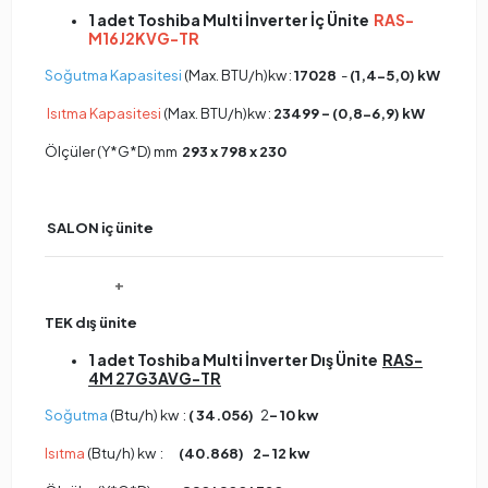
1 adet Toshiba Multi İnverter İç Ünite
RAS-
M16J2KVG-TR
Soğutma Kapasitesi
(Max. BTU/h)kw :
17028
-
(1,4-5,0) kW
Isıtma Kapasitesi
(Max. BTU/h)kw :
23499 -
(0,8-6,9) kW
Ölçüler (Y*G*D) mm
293 x 798 x 230
SALON
iç ünite
+
TEK dış
ünite
1 adet Toshiba Multi İnverter Dış Ünite
RAS-
4M 27G3AVG-TR
Soğutma
(Btu/h) kw :
( 34.056)
2
- 10 kw
Isıtma
(Btu/h) kw :
(40.868) 2- 12 kw