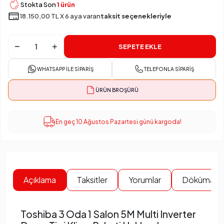
Stokta Son
1 ürün
18.150,00 TL X 6 aya varan
taksit seçenekleriyle
SEPETE EKLE
WHATSAPP İLE SIPARIŞ
TELEFONLA SIPARIŞ
ÜRÜN BROŞÜRÜ
En geç 10 Ağustos Pazartesi günü kargoda!
Açıklama
Taksitler
Yorumlar
Dökümanla
Toshiba 3 Oda 1 Salon 5M Multi Inverter