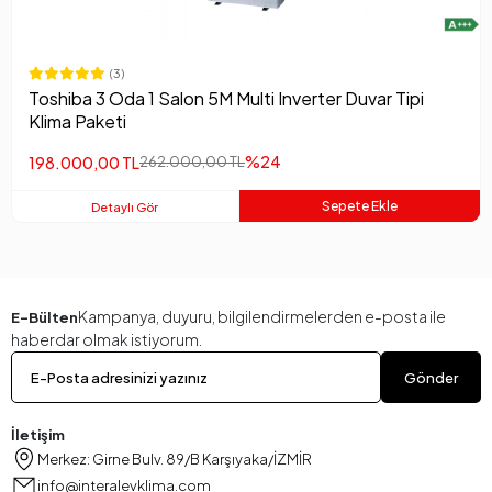
(3)
Toshiba 3 Oda 1 Salon 5M Multi Inverter Duvar Tipi
Klima Paketi
%24
198.000,00 TL
262.000,00 TL
Sepete Ekle
Detaylı Gör
Kampanya, duyuru, bilgilendirmelerden e-posta ile
E-Bülten
haberdar olmak istiyorum.
Gönder
İletişim
Merkez: Girne Bulv. 89/B Karşıyaka/İZMİR
info@interalevklima.com