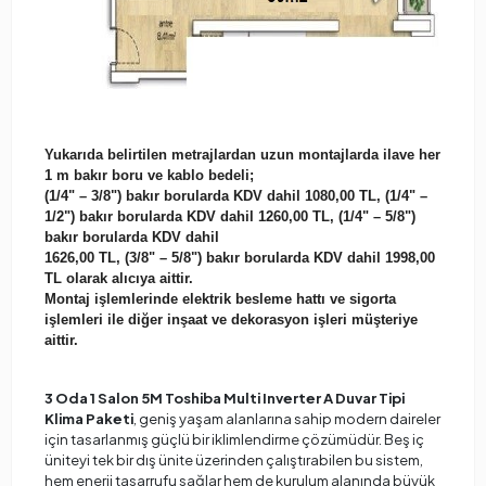
Yukarıda belirtilen metrajlardan uzun montajlarda ilave her
1 m bakır boru ve kablo bedeli;
(1/4" – 3/8") bakır borularda KDV dahil 1080,00 TL, (1/4" –
1/2") bakır borularda KDV dahil 1260,00 TL, (1/4" – 5/8")
bakır borularda KDV dahil
1626,00 TL, (3/8" – 5/8") bakır borularda KDV dahil 1998,00
TL olarak alıcıya aittir.
Montaj işlemlerinde elektrik besleme hattı ve sigorta
işlemleri ile diğer inşaat ve dekorasyon işleri müşteriye
aittir.
3 Oda 1 Salon 5M Toshiba Multi Inverter A Duvar Tipi
Klima Paketi
, geniş yaşam alanlarına sahip modern daireler
için tasarlanmış güçlü bir iklimlendirme çözümüdür. Beş iç
üniteyi tek bir dış ünite üzerinden çalıştırabilen bu sistem,
hem enerji tasarrufu sağlar hem de kurulum alanında büyük