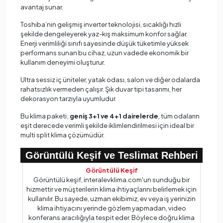
avantaj sunar.
Toshiba’nın gelişmiş inverter teknolojisi, sıcaklığı hızlı
şekilde dengeleyerek yaz-kış maksimum konfor sağlar.
Enerji verimliliği sınıfı sayesinde düşük tüketimle yüksek
performans sunan bu cihaz, uzun vadede ekonomik bir
kullanım deneyimi oluşturur.
Ultra sessiz iç üniteler, yatak odası, salon ve diğer odalarda
rahatsızlık vermeden çalışır. Şık duvar tipi tasarımı, her
dekorasyon tarzıyla uyumludur.
Bu klima paketi;
geniş 3+1 ve 4+1 dairelerde
, tüm odaların
eşit derecede verimli şekilde iklimlendirilmesi için ideal bir
multi split klima çözümüdür.
Görüntülü Keşif ve Teslimat Rehberi
Görüntülü Keşif
Görüntülü keşif, interalevklima.com'un sunduğu bir
hizmettir ve müşterilerin klima ihtiyaçlarını belirlemek için
kullanılır. Bu sayede, uzman ekibimiz, ev veya iş yerinizin
klima ihtiyacını yerinde gözlem yapmadan, video
konferans aracılığıyla tespit eder. Böylece doğru klima