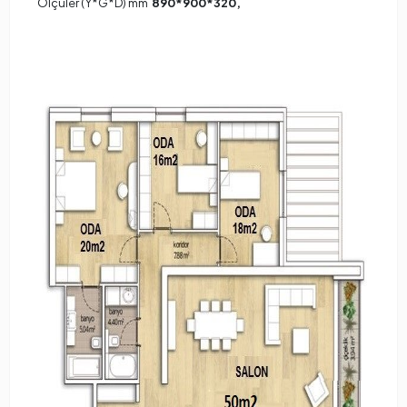
Ölçüler (Y*G*D) mm
890*900*320,