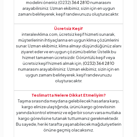
modelini öneririz.(0232)
364 28 10
numarasını
arayabilirsiniz. Uzman ekibimiz, sizin için en uygun
zamanı belirleyerek, keşif randevunuzu oluşturacaktır.
Ücretsiz Keşif
interalevklima.com, ücretsiz keşif hizmeti sunarak,
müşterilerinin ihtiyaçlarına en uygun klima çözümlerini
sunar. Uzman ekibimiz, klima almayı düşündüğünüz alanı
ziyaret eder ve en uygun çözümü belirler. Üstelik bu
hizmet tamamen ücretsizdir. Görüntülü keşif veya
ücretsiz keşif hizmeti almak için,
(0232) 364 28 10
numarasını arayabilirsiniz. Uzman ekibimiz, sizin için en
uygun zamanı belirleyerek, keşif randevunuzu
oluşturacaktır.
Teslimatta Nelere Dikkat Etmeliyim?
Taşıma sırasında meydana gelebilecek hasarlara karşı,
kargo elinize ulaştığında, ürünü kargo görevlisinin
yanında kontrol etmeniz ve eğer bir sorun varsa mutlaka
kargo görevlisine tutanak tutturmanız gerekmektedir.
Bu sayede, her iki tarafta yaşanabilecek mağduriyetlerin
önüne geçmiş olacaksınız.