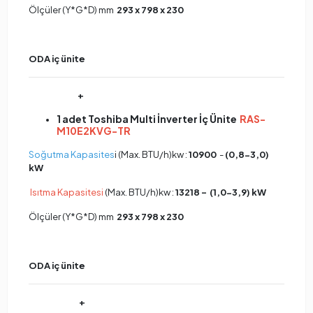
Ölçüler (Y*G*D) mm
293 x 798 x 230
ODA
iç ünite
+
1 adet Toshiba Multi İnverter İç Ünite
RAS-
M10E2KVG-TR
Soğutma Kapasites
i (Max. BTU/h)kw :
10900
-
(0,8-3,0)
kW
Isıtma Kapasitesi
(Max. BTU/h)kw :
13218 - (1,0-3,9) kW
Ölçüler (Y*G*D) mm
293 x 798 x 230
ODA
iç ünite
+