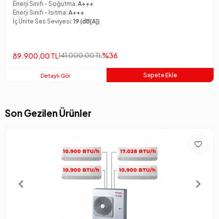
Enerji Sınıfı - Soğutma:
A+++
Enerji Sınıfı - Isıtma:
A+++
İç Ünite Ses Seviyesi:
19 (dB[A])
%36
89.900,00 TL
141.000,00 TL
Sepete Ekle
Detaylı Gör
Son Gezilen Ürünler