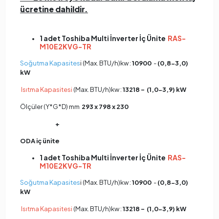
ücretine dahildir.
1 adet Toshiba Multi İnverter İç Ünite
RAS-
M10E2KVG-TR
Soğutma Kapasites
i (Max. BTU/h)kw :
10900
-
(0,8-3,0)
kW
Isıtma Kapasitesi
(Max. BTU/h)kw :
13218 - (1,0-3,9) kW
Ölçüler (Y*G*D) mm
293 x 798 x 230
+
ODA
iç ünite
1 adet Toshiba Multi İnverter İç Ünite
RAS-
M10E2KVG-TR
Soğutma Kapasites
i (Max. BTU/h)kw :
10900
-
(0,8-3,0)
kW
Isıtma Kapasitesi
(Max. BTU/h)kw :
13218 - (1,0-3,9) kW