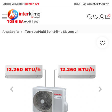
Bize Ulaşın
Destek Merkezi
Sipariş ve Destek:
Hemen Ara
0
Yetkili Satıcı
Ana Sayfa
Toshiba Multi Split Klima Sistemleri