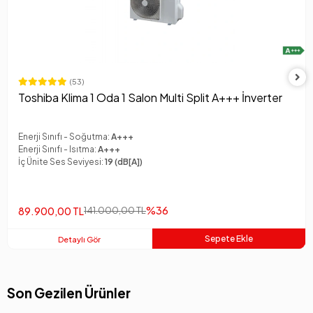
(53)
Toshiba Klima 1 Oda 1 Salon Multi Split A+++ İnverter
Enerji Sınıfı - Soğutma:
A+++
Enerji Sınıfı - Isıtma:
A+++
İç Ünite Ses Seviyesi:
19 (dB[A])
%36
89.900,00 TL
141.000,00 TL
Sepete Ekle
Detaylı Gör
Son Gezilen Ürünler