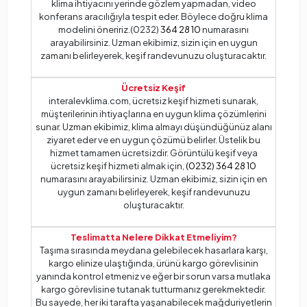
klima ihtiyacını yerinde gözlem yapmadan, video
konferans aracılığıyla tespit eder. Böylece doğru klima
modelini öneririz.(0232)
364 28 10
numarasını
arayabilirsiniz. Uzman ekibimiz, sizin için en uygun
zamanı belirleyerek, keşif randevunuzu oluşturacaktır.
Ücretsiz Keşif
interalevklima.com, ücretsiz keşif hizmeti sunarak,
müşterilerinin ihtiyaçlarına en uygun klima çözümlerini
sunar. Uzman ekibimiz, klima almayı düşündüğünüz alanı
ziyaret eder ve en uygun çözümü belirler. Üstelik bu
hizmet tamamen ücretsizdir. Görüntülü keşif veya
ücretsiz keşif hizmeti almak için,
(0232) 364 28 10
numarasını arayabilirsiniz. Uzman ekibimiz, sizin için en
uygun zamanı belirleyerek, keşif randevunuzu
oluşturacaktır.
Teslimatta Nelere Dikkat Etmeliyim?
Taşıma sırasında meydana gelebilecek hasarlara karşı,
kargo elinize ulaştığında, ürünü kargo görevlisinin
yanında kontrol etmeniz ve eğer bir sorun varsa mutlaka
kargo görevlisine tutanak tutturmanız gerekmektedir.
Bu sayede, her iki tarafta yaşanabilecek mağduriyetlerin