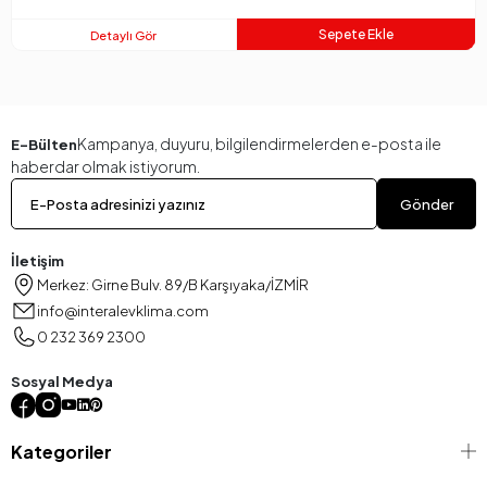
Sepete Ekle
Detaylı Gör
Kampanya, duyuru, bilgilendirmelerden e-posta ile
E-Bülten
haberdar olmak istiyorum.
Gönder
İletişim
Merkez: Girne Bulv. 89/B Karşıyaka/İZMİR
info@interalevklima.com
0 232 369 2300
Sosyal Medya
Kategoriler