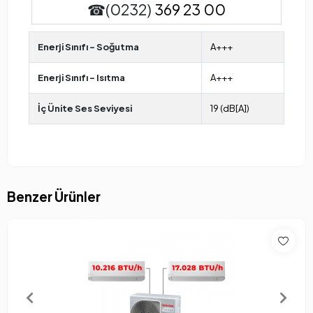
☎(0232)
369 23 00
Enerji Sınıfı - Soğutma
A+++
Enerji Sınıfı - Isıtma
A+++
İç Ünite Ses Seviyesi
19 (dB[A])
Benzer Ürünler