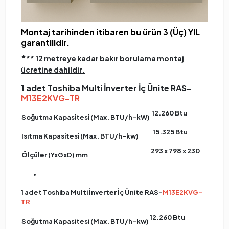
Montaj tarihinden itibaren bu ürün 3 (Üç) YIL
garantilidir.
*
** 12 metreye kadar bakır borulama montaj
ücretine dahildir
.
1 adet Toshiba Multi İnverter İç Ünite RAS-
M13E2KVG-TR
12.260 Btu
Soğutma Kapasitesi (Max. BTU/h-kW)
15.325 Btu
Isıtma Kapasitesi (Max. BTU/h-kw)
293 x 798 x 230
Ölçüler (YxGxD) mm
1 adet Toshiba Multi İnverter İç Ünite RAS-
M13E2KVG-
TR
12.260 Btu
Soğutma Kapasitesi (Max. BTU/h-kw)