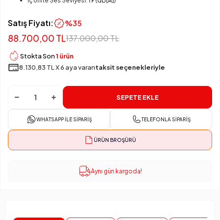
İç Ünite Ses Seviyesi:
19 (dB[A])
Satış Fiyatı:
%35
88.700,00 TL
137.000,00 TL
Stokta Son
1 ürün
8.130,83 TL X 6 aya varan
taksit seçenekleriyle
SEPETE EKLE
WHATSAPP İLE SIPARIŞ
TELEFONLA SIPARIŞ
ÜRÜN BROŞÜRÜ
Aynı gün kargoda!