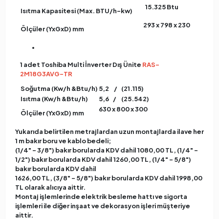
15.325 Btu
Isıtma Kapasitesi (Max. BTU/h-kw)
293 x 798 x 230
Ölçüler (YxGxD) mm
1 adet Toshiba Multi İnverter Dış Ünite
RAS-
2M18G3AVG-TR
Soğutma (Kw/h &Btu/h)
5,2 / (21.115)
Isıtma (Kw/h &Btu/h)
5,6 / (25.542)
630 x 800 x 300
Ölçüler (YxGxD) mm
Yukarıda belirtilen metrajlardan uzun montajlarda ilave her
1 m bakır boru ve kablo bedeli;
(1/4" – 3/8") bakır borularda KDV dahil 1080,00 TL, (1/4" –
1/2") bakır borularda KDV dahil 1260,00 TL, (1/4" – 5/8")
bakır borularda KDV dahil
1626,00 TL, (3/8" – 5/8") bakır borularda KDV dahil 1998,00
TL olarak alıcıya aittir.
Montaj işlemlerinde elektrik besleme hattı ve sigorta
işlemleri ile diğer inşaat ve dekorasyon işleri müşteriye
aittir.