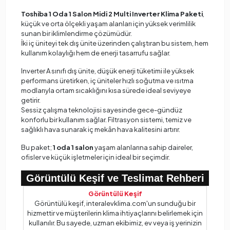
Toshiba 1 Oda 1 Salon Midi 2 Multi Inverter Klima Paketi
,
küçük ve orta ölçekli yaşam alanları için yüksek verimlilik
sunan bir iklimlendirme çözümüdür.
İki iç üniteyi tek dış ünite üzerinden çalıştıran bu sistem, hem
kullanım kolaylığı hem de enerji tasarrufu sağlar.
Inverter A sınıfı dış ünite, düşük enerji tüketimi ile yüksek
performans üretirken, iç üniteler hızlı soğutma ve ısıtma
modlarıyla ortam sıcaklığını kısa sürede ideal seviyeye
getirir.
Sessiz çalışma teknolojisi sayesinde gece-gündüz
konforlu bir kullanım sağlar. Filtrasyon sistemi, temiz ve
sağlıklı hava sunarak iç mekân hava kalitesini artırır.
Bu paket;
1 oda 1 salon
yaşam alanlarına sahip daireler,
ofisler ve küçük işletmeler için ideal bir seçimdir.
Görüntülü Keşif ve Teslimat Rehberi
Görüntülü Keşif
Görüntülü keşif, interalevklima.com'un sunduğu bir
hizmettir ve müşterilerin klima ihtiyaçlarını belirlemek için
kullanılır. Bu sayede, uzman ekibimiz, ev veya iş yerinizin