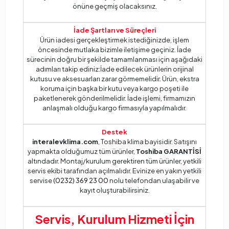
önüne geçmiş olacaksınız.
İade Şartları ve Süreçleri
Ürün iadesi gerçekleştirmek istediğinizde, işlem
öncesinde mutlaka bizimle iletişime geçiniz. İade
sürecinin doğru bir şekilde tamamlanması için aşağıdaki
adımları takip ediniz:İade edilecek ürünlerin orijinal
kutusu ve aksesuarları zarar görmemelidir. Ürün, ekstra
koruma için başka bir kutu veya kargo poşeti ile
paketlenerek gönderilmelidir. İade işlemi, firmamızın
anlaşmalı olduğu kargo firmasıyla yapılmalıdır.
Destek
interalevklima.com
, Toshiba klima bayisidir. Satışını
yapmakta olduğumuz tüm ürünler,
Toshiba GARANTİSİ
altındadır. Montaj/kurulum gerektiren tüm ürünler, yetkili
servis ekibi tarafından açılmalıdır. Evinize en yakın yetkili
servise
(0232) 369 23 00
nolu telefondan ulaşabilir ve
kayıt oluşturabilirsiniz.
Servis, Kurulum Hizmeti İçin