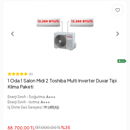
(5)
1 Oda 1 Salon Midi 2 Toshiba Multi Inverter Duvar Tipi
Klima Paketi
Enerji Sınıfı - Soğutma:
A+++
Enerji Sınıfı - Isıtma:
A+++
İç Ünite Ses Seviyesi:
19 (dB[A])
%35
88.700,00 TL
137.000,00 TL