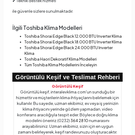
✔ Teknik destek hizmeti
ile güvenle sizlere sunulmaktadır.
İlgili Toshiba Klima Modelleri
Toshiba Shorai Edge Black 12.000 BTU Inverter Klima
Toshiba Shorai Edge Black 18.000 BTU Inverter Klima
Toshiba Shorai Edge Black 24.000 BTU Inverter
Klima
Toshiba Haori Dekoratif Klima Modelleri
Tüm Toshiba Klima Modellerini İnceleyin
Görüntülü Keşif ve Teslimat Rehberi
Görüntülü Keşif
Görüntülü keşif, interalevklima.com'un sunduğu bir
hizmettir ve müşterilerin klima ihtiyaçlarını belirlemek için
kullanılır. Bu sayede, uzman ekibimiz, ev veya iş yerinizin
klima ihtiyacını yerinde gözlem yapmadan, video
konferans aracılığıyla tespit eder. Böylece doğru klima
modelini öneririz.(0232)
364 28 10
numarasını
arayabilirsiniz. Uzman ekibimiz, sizin için en uygun
zamanı belirleyerek, keşif randevunuzu oluşturacaktır.