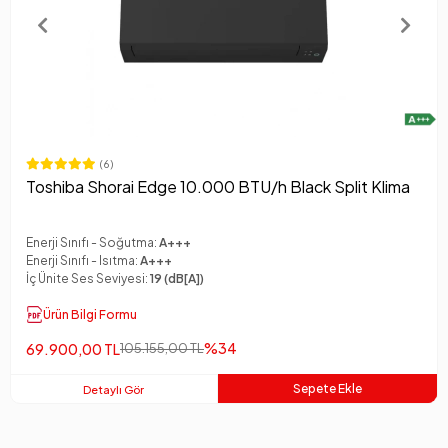
(6)
Toshiba Shorai Edge 10.000 BTU/h Black Split Klima
Enerji Sınıfı - Soğutma:
A+++
Enerji Sınıfı - Isıtma:
A+++
İç Ünite Ses Seviyesi:
19 (dB[A])
Ürün Bilgi Formu
%34
69.900,00 TL
105.155,00 TL
Sepete Ekle
Detaylı Gör