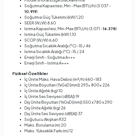
Model Shorai Edge Black&White
Soğutma Kapasitesi, Min - Max (BTU/h) (3.037 -
10.919
)
Soğutma Güç Tüketimi (kW) 1,20
SEER (W/W) 8,60
Isıtma Kapasitesi, Min-Max (BTU/h) (3.071 -
16.378
)
Isıtma Güç Tüketimi (kW) 1,10
SCOP (W/W) 6,60
Soğutma Sıcaklık Aralığı (°C) -15 / 46
Isıtma Sıcaklık Aralığı (°C) -15 / 24
Enerji Sınıfı - Soğutma A+++
Enerji Sınıfı - Isıtma A+++
Fiziksel Özellikler
İç Ünite Maks. Hava Debisi (m³/h) 660-183
İç Ünite Boyutları (YxGxD [mm]) 293x 800x 226
İç Ünite Ağırlık (kg) 10
İç Ünite Ses Seviyesi (dB[A]) 19
Dış Ünite Boyutları (YxGxD [mm]) 550 x 780 x 290
Dış Ünite Ağırlık (kg) 26
Dış Ünite Ses Seviyesi (dB[A]) 37
Soğutucu Akışkan R32
Maks. Borulama (m) 20
Maks. Yükseklik Farkı (m) 12