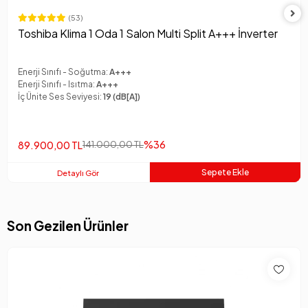
(53)
Toshiba Klima 1 Oda 1 Salon Multi Split A+++ İnverter
Enerji Sınıfı - Soğutma:
A+++
Enerji Sınıfı - Isıtma:
A+++
İç Ünite Ses Seviyesi:
19 (dB[A])
%36
89.900,00 TL
141.000,00 TL
Sepete Ekle
Detaylı Gör
Son Gezilen Ürünler