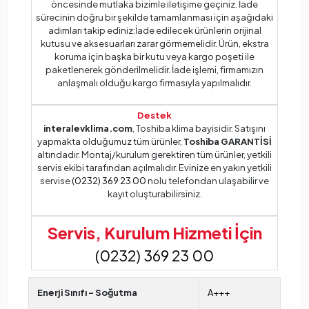
öncesinde mutlaka bizimle iletişime geçiniz. İade
sürecinin doğru bir şekilde tamamlanması için aşağıdaki
adımları takip ediniz:İade edilecek ürünlerin orijinal
kutusu ve aksesuarları zarar görmemelidir. Ürün, ekstra
koruma için başka bir kutu veya kargo poşeti ile
paketlenerek gönderilmelidir. İade işlemi, firmamızın
anlaşmalı olduğu kargo firmasıyla yapılmalıdır.
Destek
interalevklima.com
, Toshiba klima bayisidir. Satışını
yapmakta olduğumuz tüm ürünler,
Toshiba GARANTİSİ
altındadır. Montaj/kurulum gerektiren tüm ürünler, yetkili
servis ekibi tarafından açılmalıdır. Evinize en yakın yetkili
servise
(0232) 369 23 00
nolu telefondan ulaşabilir ve
kayıt oluşturabilirsiniz.
Servis, Kurulum Hizmeti İçin
(0232) 369 23 00
Enerji Sınıfı - Soğutma
A+++