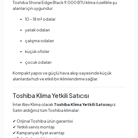
Toshiba Shorai Edge Black 9.000 BTU klima özellikle şu
alanlar için uygundur:
10 – 18 m² odalar
yatak odaları
çalışma odaları
küçük ofisler
çocuk odaları
Kompakt yapısı ve güçlü hava akışı sayesinde küçük
alanlarda hızlı ve etkili bir iklimlendirme sağlar.
Toshiba Klima Yetkili Satıcısı
İnter Alev Klima olarak
Toshiba Klima Yetkili Satıcısı
yız.
Satın aldığınız tüm Toshiba klimalar:
✔ Orijinal Toshiba ürün garantisi
✔ Yetkili servis montajı
✔ Kampanyalı fiyat avantajı