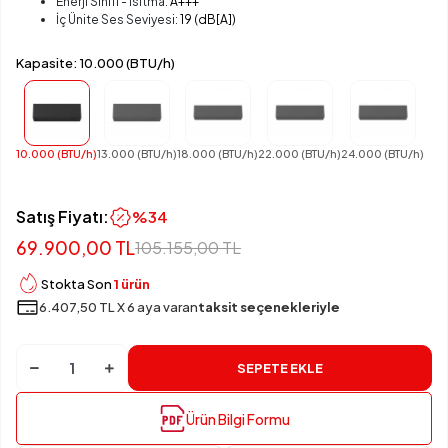
Enerji Sınıfı - Isıtma:
A+++
İç Ünite Ses Seviyesi:
19 (dB[A])
Kapasite: 10.000 (BTU/h)
10.000 (BTU/h)
13.000 (BTU/h)
18.000 (BTU/h)
22.000 (BTU/h)
24.000 (BTU/h)
Satış Fiyatı:
%34
69.900,00 TL
105.155,00 TL
Stokta Son
1 ürün
6.407,50 TL X 6 aya varan
taksit seçenekleriyle
SEPETE EKLE
Ürün Bilgi
Formu