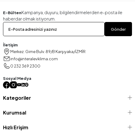
Kampanya, duyuru, bilgilendirmelerden e-posta ile
E-Bülten
haberdar olmak istiyorum.
Gönder
İletişim
Merkez: Girne Bulv. 89/B Karşıyaka/İZMİR
info@interalevklima.com
0 232 369 2300
Sosyal Medya
Kategoriler
Kurumsal
Hızlı Erişim