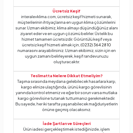
Ücretsiz Keşif
interalevklima.com, ücretsiz keşif hizmeti sunarak,
müşterilerinin ihtiyaçlarına en uygun klima çözümlerini
sunar. Uzman ekibimiz, klima almayı düşündüğünüz alanı
ziyaret eder ve en uygun çözümü belirler. Üstelik bu
hizmet tamamen ücretsizdir. Görüntülü keşif veya
ücretsiz keşif hizmeti almak için,
(0232) 364 28 10
numarasını arayabilirsiniz. Uzman ekibimiz, sizin için en
uygun zamanı belirleyerek, keşif randevunuzu
oluşturacaktır.
Teslimatta Nelere Dikkat Etmeliyim?
Taşıma sırasında meydana gelebilecek hasarlara karşı,
kargo elinize ulaştığında, ürünü kargo görevlisinin
yanında kontrol etmeniz ve eğer bir sorun varsa mutlaka
kargo görevlisine tutanak tutturmanız gerekmektedir.
Bu sayede, her iki tarafta yaşanabilecek mağduriyetlerin
önüne geçmiş olacaksınız.
İade Şartları ve Süreçleri
Ürün iadesi gerçekleştirmek istediğinizde, işlem