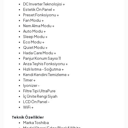
DC Inverter Teknolojisi +
Estetik Ön Panel +
Preset Fonksiyonu +
Fan Modu +
Nem Alma Modu +
Auto Modu +
Sleep Modu +
Eco Modu +
Quiet Modu +
Hada Care Modu +
Panjur Konum Sayısı 11
Arıza Teşhis Fonksiyonu +
Hızlı Isıtma - Soğutma +
Kendi Kendini Temizleme +
Timer +
Iyonizer -
Filtre Tipi UltraPure
İç Ünite Rengi Siyah
LCD Ön Panel -
WiFi +
Teknik Özellikler
Marka Toshiba