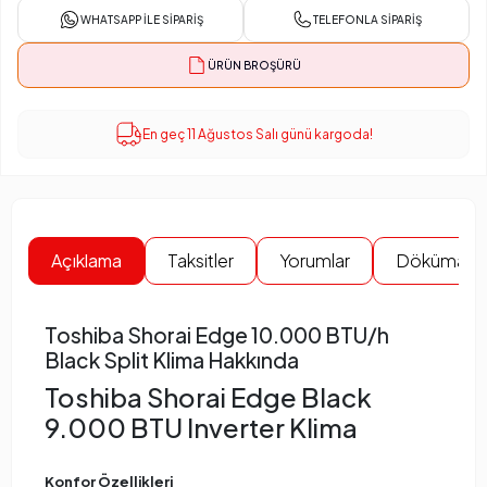
WHATSAPP İLE SIPARIŞ
TELEFONLA SIPARIŞ
ÜRÜN BROŞÜRÜ
En geç 11 Ağustos Salı günü kargoda!
Açıklama
Taksitler
Yorumlar
Dökümanla
Toshiba Shorai Edge 10.000 BTU/h
Black Split Klima Hakkında
Toshiba Shorai Edge Black
9.000 BTU Inverter Klima
Konfor Özellikleri