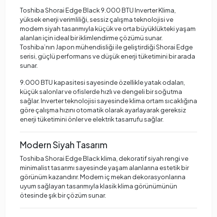
Toshiba Shorai Edge Black 9.000 BTU Inverter Klima,
yüksek enerji verimliliği, sessiz çalışma teknolojisi ve
modern siyah tasarımıyla küçük ve orta büyüklükteki yaşam
alanları için ideal bir iklimlendirme çözümü sunar.
Toshiba’nın Japon mühendisliği ile geliştirdiği Shorai Edge
serisi, güçlü performans ve düşük enerji tüketimini bir arada
sunar.
9.000 BTU kapasitesi sayesinde özellikle yatak odaları,
küçük salonlar ve ofislerde hızlı ve dengeli bir soğutma
sağlar. Inverter teknolojisi sayesinde klima ortam sıcaklığına
göre çalışma hızını otomatik olarak ayarlayarak gereksiz
enerji tüketimini önler ve elektrik tasarrufu sağlar.
Modern Siyah Tasarım
Toshiba Shorai Edge Black klima, dekoratif siyah rengi ve
minimalist tasarımı sayesinde yaşam alanlarına estetik bir
görünüm kazandırır. Modern iç mekan dekorasyonlarına
uyum sağlayan tasarımıyla klasik klima görünümünün
ötesinde şık bir çözüm sunar.