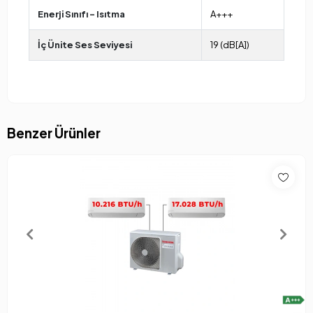
Enerji Sınıfı - Isıtma
A+++
İç Ünite Ses Seviyesi
19 (dB[A])
Benzer Ürünler