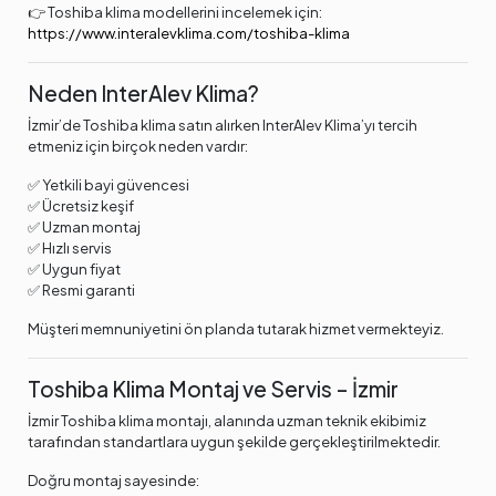
👉 Toshiba klima modellerini incelemek için:
https://www.interalevklima.com/toshiba-klima
Neden InterAlev Klima?
İzmir’de Toshiba klima satın alırken InterAlev Klima’yı tercih
etmeniz için birçok neden vardır:
✅ Yetkili bayi güvencesi
✅ Ücretsiz keşif
✅ Uzman montaj
✅ Hızlı servis
✅ Uygun fiyat
✅ Resmi garanti
Müşteri memnuniyetini ön planda tutarak hizmet vermekteyiz.
Toshiba Klima Montaj ve Servis – İzmir
İzmir Toshiba klima montajı, alanında uzman teknik ekibimiz
tarafından standartlara uygun şekilde gerçekleştirilmektedir.
Doğru montaj sayesinde: