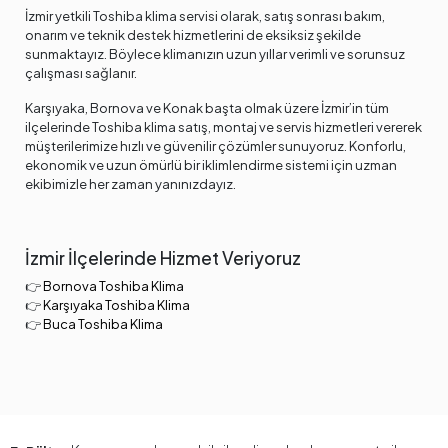
İzmir yetkili Toshiba klima servisi olarak, satış sonrası bakım,
onarım ve teknik destek hizmetlerini de eksiksiz şekilde
sunmaktayız. Böylece klimanızın uzun yıllar verimli ve sorunsuz
çalışması sağlanır.
Karşıyaka, Bornova ve Konak başta olmak üzere İzmir’in tüm
ilçelerinde Toshiba klima satış, montaj ve servis hizmetleri vererek
müşterilerimize hızlı ve güvenilir çözümler sunuyoruz. Konforlu,
ekonomik ve uzun ömürlü bir iklimlendirme sistemi için uzman
ekibimizle her zaman yanınızdayız.
İzmir İlçelerinde Hizmet Veriyoruz
👉
Bornova Toshiba Klima
👉
Karşıyaka Toshiba Klima
👉
Buca Toshiba Klima