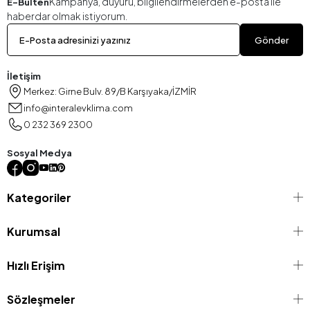
Kampanya, duyuru, bilgilendirmelerden e-posta ile
E-Bülten
haberdar olmak istiyorum.
Gönder
İletişim
Merkez: Girne Bulv. 89/B Karşıyaka/İZMİR
info@interalevklima.com
0 232 369 2300
Sosyal Medya
Kategoriler
Kurumsal
Hızlı Erişim
Sözleşmeler