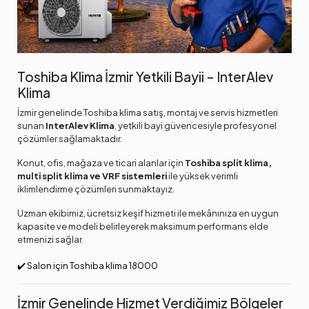
Toshiba Klima İzmir Yetkili Bayii – InterAlev
Klima
İzmir genelinde Toshiba klima satış, montaj ve servis hizmetleri
sunan
InterAlev Klima
, yetkili bayi güvencesiyle profesyonel
çözümler sağlamaktadır.
Konut, ofis, mağaza ve ticari alanlar için
Toshiba split klima,
multi split klima ve VRF sistemleri
ile yüksek verimli
iklimlendirme çözümleri sunmaktayız.
Uzman ekibimiz, ücretsiz keşif hizmeti ile mekânınıza en uygun
kapasite ve modeli belirleyerek maksimum performans elde
etmenizi sağlar.
✔️ Salon için Toshiba klima 18000
İzmir Genelinde Hizmet Verdiğimiz Bölgeler