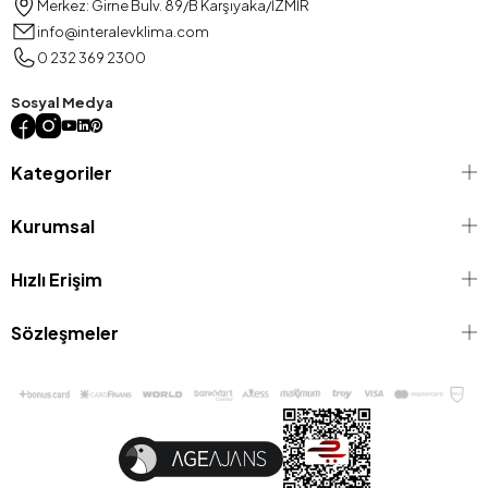
Merkez: Girne Bulv. 89/B Karşıyaka/İZMİR
(A++ sınıfı),düşük ses seviyesi ve kompakt tasarımları ile biliniyor.
info@interalevklima.com
Toshiba Duvar Tipi Digital Inverter
Serisi:
Yüksek enerji
0 232 369 2300
tasarrufu, hızlı soğutma ve kompakt boyut avantajı sunar.
Toshiba Duvar Tipi Super Digital Inverter
Serisi:
Gelişmiş
Sosyal Medya
inverter teknolojisi ile maksimum verimlilik ve üstün performans
sağlar.
Toshiba Standard Inverter Serisi:
Fiyat-performans
Kategoriler
dengesini arayan işletmeler için ideal çözümler üretir.
Model Seçiminde Dikkat Edilmesi Gerekenler:
Kurumsal
Alanın metrekaresi
Hızlı Erişim
Kullanım sıklığı
Enerji tüketimi ve verimlilik sınıfı
Ses seviyesi
Sözleşmeler
Garanti ve servis desteği
Toshiba Duvar Tipi Ticari Klima Özellikleri
Toshiba duvar tipi ticari klima
, sahip olduğu yenilikçi teknolojilerle
kullanıcılara üst düzey bir iklimlendirme deneyimi sunuyor. Gelişmiş
inverter teknolojisi sayesinde hem enerji tasarrufu sağlıyor hem de
uzun ömürlü bir kullanım vadediyor. Özellikle
duvar tipi ticari klima