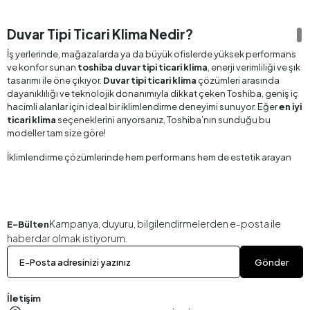
Duvar Tipi Ticari Klima Nedir?
İş yerlerinde, mağazalarda ya da büyük ofislerde yüksek performans
ve konfor sunan
toshiba duvar tipi ticari klima
, enerji verimliliği ve şık
tasarımı ile öne çıkıyor.
Duvar tipi ticari klima
çözümleri arasında
dayanıklılığı ve teknolojik donanımıyla dikkat çeken Toshiba, geniş iç
hacimli alanlar için ideal bir iklimlendirme deneyimi sunuyor. Eğer
en iyi
ticari klima
seçeneklerini arıyorsanız, Toshiba’nın sunduğu bu
modeller tam size göre!
İklimlendirme çözümlerinde hem performans hem de estetik arayan
kullanıcılar için tasarlanan
Toshiba ticari klima
modelleri
, farklı
kapasite seçenekleri ve üstün soğutma/heating teknolojileri ile
işletmelere büyük kolaylık sağlıyor. Üstelik
toshiba duvar tipi ticari
klima fiyatları
ve sahip olduğu kalite dengesiyle yatırımınızın
karşılığını fazlasıyla almanızı mümkün kılıyor.
Kampanya, duyuru, bilgilendirmelerden e-posta ile
E-Bülten
haberdar olmak istiyorum.
Toshiba Duvar Tipi Ticari Klima Modelleri
Gönder
Toshiba duvar tipi ticari klima modelleri
, farklı alan ihtiyaçlarına
uygun çeşitlilik sunarak her işletmenin beklentisini karşılamayı
başarıyor. Küçük işletmelerden büyük alışveriş merkezlerine kadar
İletişim
geniş bir kullanım yelpazesi olan bu modeller, yüksek enerji verimliliği